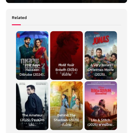
Related
Phir Aayi
Hold Your
A Very Jonas
Hasseen
Breath (2024)
Christmas Movie
Dillruba (2024)...
ซับไทย
(2025)...
The Amateur
Behind The
(2025) ร้ายสมัคร
Shadows (2023)
Lilo & Stitch
เล่น...
ซับไทย
(2025) พากย์ไทย...