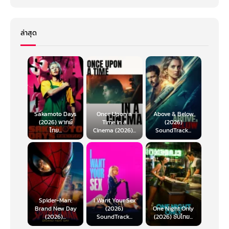
ล่าสุด
Sakamoto Days
Once Upon a
Above & Below
(2026) พากย์
Time in a
(2026)
ไทย...
Cinema (2026)...
SoundTrack...
Spider-Man:
I Want Your Sex
Brand New Day
(2026)
One Night Only
(2026)...
SoundTrack...
(2026) ซับไทย...