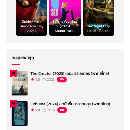
Spider-Man:
I Want Your Sex
Brand New Day
(2026)
One Night Only
(2026)...
SoundTrack...
(2026) ซับไทย...
คนดูเยอะที่สุด
The Creator (2023) เดอะ ครีเอเตอร์ (พากย์ไทย)
#1
4.3
2023
HD
Exhuma (2024) ขุดมันขึ้นมาจากหลุม (พากย์ไทย)
#2
5.0
2024
HD