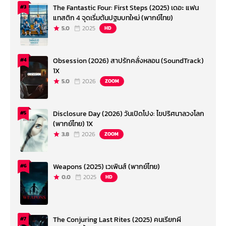
The Fantastic Four: First Steps (2025) เดอะ แฟน
#3
แทสติก 4 จุดเริ่มต้นปฐมบทใหม่ (พากย์ไทย)
5.0
2025
HD
Obsession (2026) สาปรักคลั่งหลอน (SoundTrack)
#4
1X
5.0
2026
ZOOM
Disclosure Day (2026) วันเปิดโปง: ไขปริศนาลวงโลก
#5
(พากย์ไทย) 1X
3.8
2026
ZOOM
Weapons (2025) เวเพินส์ (พากย์ไทย)
#6
0.0
2025
HD
The Conjuring Last Rites (2025) คนเรียกผี
#7