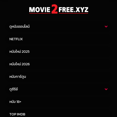
ดูหนังออนไลน์
หนังไทย
หนังฝรั่ง
NETFLIX
หนังเอเชีย
หนังเกาหลี
หนังใหม่ 2025
หนังจีน
หนังญี่ปุ่น
หนังใหม่ 2026
หนังการ์ตูน
ดูซีรีย์
ซีรี่ย์ไทย
ซีรีย์จีน
หนัง 18+
ซีรีย์ฝรั่ง
ซีรีย์เกาหลี
TOP IMDB