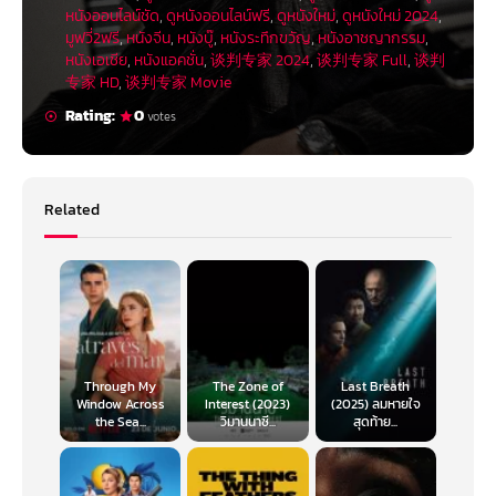
หนังออนไลน์ชัด
,
ดูหนังออนไลน์ฟรี
,
ดูหนังใหม่
,
ดูหนังใหม่ 2024
,
มูฟวี่2ฟรี
,
หนังจีน
,
หนังบู๊
,
หนังระทึกขวัญ
,
หนังอาชญากรรม
,
หนังเอเชีย
,
หนังแอคชั่น
,
谈判专家 2024
,
谈判专家 Full
,
谈判
专家 HD
,
谈判专家 Movie
Rating:
0
votes
Related
Through My
The Zone of
Last Breath
Window Across
Interest (2023)
(2025) ลมหายใจ
the Sea...
วิมานนาซี...
สุดท้าย...