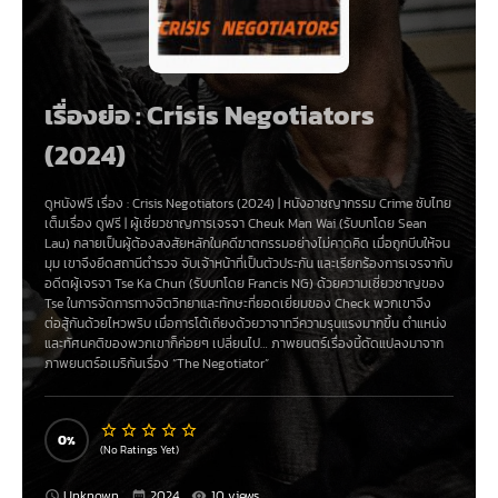
เรื่องย่อ : Crisis Negotiators
(2024)
ดูหนังฟรี เรื่อง :
Crisis Negotiators (2024)
|
หนังอาชญากรรม Crime
ซับไทย
เต็มเรื่อง ดูฟรี |
ผู้เชี่ยวชาญการเจรจา Cheuk Man Wai (รับบทโดย Sean
Lau) กลายเป็นผู้ต้องสงสัยหลักในคดีฆาตกรรมอย่างไม่คาดคิด เมื่อถูกบีบให้จน
มุม เขาจึงยึดสถานีตำรวจ จับเจ้าหน้าที่เป็นตัวประกัน
และเรียกร้องการเจรจากับ
อดีตผู้เจรจา Tse Ka Chun (รับบทโดย Francis NG) ด้วยความเชี่ยวชาญของ
Tse ในการจัดการทางจิตวิทยาและทักษะที่ยอดเยี่ยมของ Check พวกเขาจึง
ต่อสู้กันด้วยไหวพริบ
เมื่อการโต้เถียงด้วยวาจาทวีความรุนแรงมากขึ้น
ตำแหน่ง
และทัศนคติของพวกเขาก็ค่อยๆ เปลี่ยนไป… ภาพยนตร์เรื่องนี้ดัดแปลงมาจาก
ภาพยนตร์อเมริกันเรื่อง “The Negotiator”
0
(No Ratings Yet)
Unknown
2024
10 views