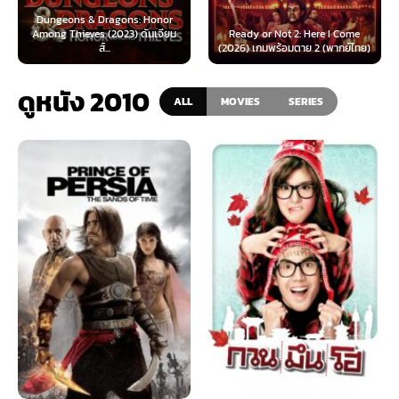
s: Honor
) ดันเจียน
Ready or Not 2: Here I Come
Now You See Me: Now Yo
(2026) เกมพร้อมตาย 2 (พากย์ไทย)
(2025) อาชญากลปล้นโล
ดูหนัง 2010
ALL
MOVIES
SERIES