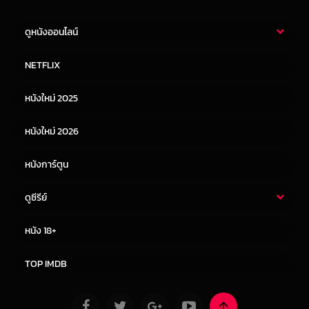
ดูหนังออนไลน์
หนังไทย
หนังฝรั่ง
NETFLIX
หนังเอเชีย
หนังเกาหลี
หนังใหม่ 2025
หนังจีน
หนังญี่ปุ่น
หนังใหม่ 2026
หนังการ์ตูน
ดูซีรีย์
ซีรี่ย์ไทย
ซีรีย์จีน
หนัง 18+
ซีรีย์ฝรั่ง
ซีรีย์เกาหลี
TOP IMDB