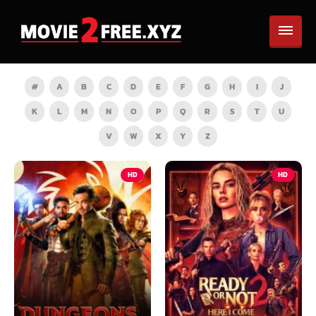
#
A
B
C
D
E
F
G
H
I
J
K
L
M
N
O
P
Q
R
S
T
U
V
W
X
Y
Z
HD
HD