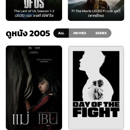
F1 The Movie (2025) F1 เดอะ มูฟวี่
Furiosa: A Mad Max Saga (2024)
(พากย์ไทย)
ฟูริโอซ่า: มหากาพย์...
ดูหนัง 2005
ALL
MOVIES
SERIES