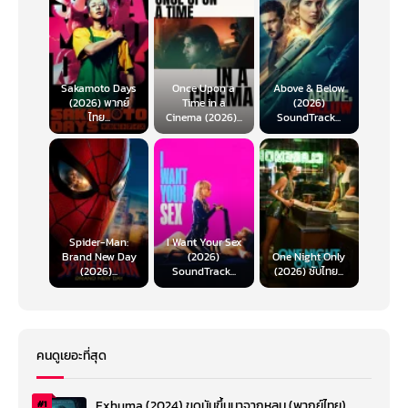
Sakamoto Days
Once Upon a
Above & Below
(2026) พากย์
Time in a
(2026)
ไทย...
Cinema (2026)...
SoundTrack...
Spider-Man:
I Want Your Sex
Brand New Day
(2026)
One Night Only
(2026)...
SoundTrack...
(2026) ซับไทย...
คนดูเยอะที่สุด
Exhuma (2024) ขุดมันขึ้นมาจากหลุม (พากย์ไทย)
#1