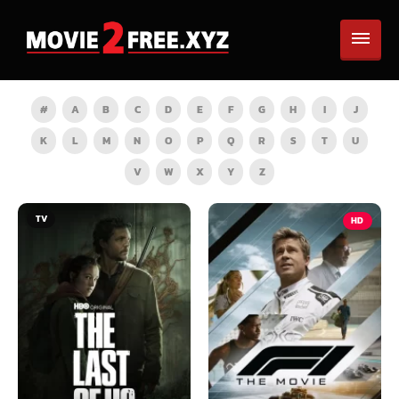
#
A
B
C
D
E
F
G
H
I
J
K
L
M
N
O
P
Q
R
S
T
U
V
W
X
Y
Z
HD
HD