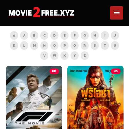
#
A
B
C
D
E
F
G
H
I
J
K
L
M
N
O
P
Q
R
S
T
U
V
W
X
Y
Z
HD
HD