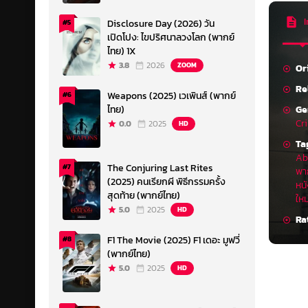
I
Disclosure Day (2026) วัน
#5
เปิดโปง: ไขปริศนาลวงโลก (พากย์
ไทย) 1X
3.8
2026
ZOOM
Or
Re
Weapons (2025) เวเพินส์ (พากย์
#6
Ge
ไทย)
Cr
0.0
2025
HD
Ta
Abs
The Conjuring Last Rites
#7
พา
(2025) คนเรียกผี พิธีกรรมครั้ง
หนั
สุดท้าย (พากย์ไทย)
ใหม
5.0
2025
HD
Ra
F1 The Movie (2025) F1 เดอะ มูฟวี่
#8
(พากย์ไทย)
5.0
2025
HD