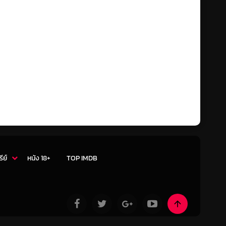
รีย์
หนัง 18+
TOP IMDB