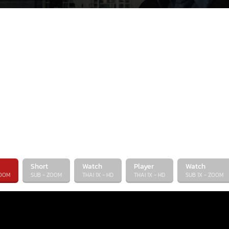
Short
Watch
Player
Watch
ZOOM
SUB - ZOOM
THAI 1X - HD
THAI 1X - HD
SUB 1X - ZOOM