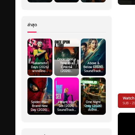
ล่าสุด
Once Upon a
Sakamoto
Time in a
Above &
Days (2026)
Cinema
Below (2026)
พากย์ไทย...
(2026)...
SoundTrack...
Watch
Spider-Man:
I Want Your
One Night
SUB - 
Brand New
Sex (2026)
Only (2026)
Day (2026)...
SoundTrack...
ซับไทย...