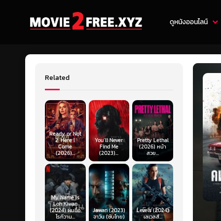
ดูหนังออนไลน์
Related
Ready or Not
2: Here I
You’ll Never
Pretty Lethal
Come
Find Me
(2026) หน้า
(2026)...
(2023)...
สวย...
My Name Is
Loh Kiwan
(2024) ผมชื่อ
Jawan (2023)
Levels (2024)
โรกีวาน...
จาวัน (ซับไทย)
เลเวลส์...