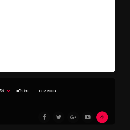
รีย์
หนัง 18+
TOP IMDB