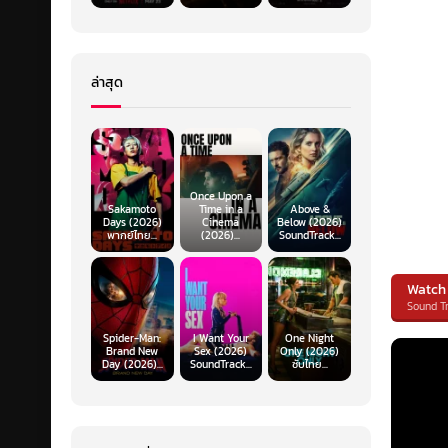
ล่าสุด
Once Upon a
Sakamoto
Time in a
Above &
Days (2026)
Cinema
Below (2026)
พากย์ไทย...
(2026)...
SoundTrack...
Watch
Sound T
Spider-Man:
I Want Your
One Night
Brand New
Sex (2026)
Only (2026)
Day (2026)...
SoundTrack...
ซับไทย...