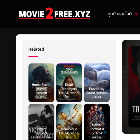
ดูหนังออนไลน์
Related
Home Sweet
Dead
Home:
Teenagers
Previously
Rebirth
(2024) พากย์
Saved Version
(2025)...
ไทย...
(2024)...
Mortal
Victim
Dominique
Kombat II
Suspect
(2024) พากย์
(2026)
(2023) เหยื่อ...
ไทย
มอร์ทัล...