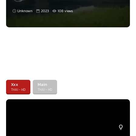
Unknown
2023
108 views
Xxx
Main
THAI - HD
THAI - HD