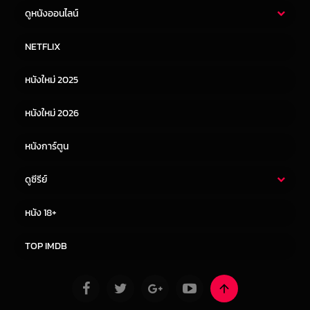
ดูหนังออนไลน์
หนังไทย
หนังฝรั่ง
NETFLIX
หนังเอเชีย
หนังเกาหลี
หนังใหม่ 2025
หนังจีน
หนังญี่ปุ่น
หนังใหม่ 2026
หนังการ์ตูน
ดูซีรีย์
ซีรี่ย์ไทย
ซีรีย์จีน
หนัง 18+
ซีรีย์ฝรั่ง
ซีรีย์เกาหลี
TOP IMDB