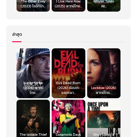
The Other Zoey
I Live Here Now
Winner Takes
(2023) โซอี้ที่รัก...
(2025) พากย์ไทย...
All...
ล่าสุด
Lucky Strike
Evil Dead Burn
(2026) พากย์
(2026) ผีอมตะ
Lockbox (2026)
ไทย...
แผดเผา...
พากย์ไทย...
The Isolate Thief
Sakamoto Days
Once Upon a