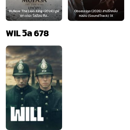
: The Lion King (2024) มูฟ
Obsession (2026) สาปรักคลั่ง
Survive 
าซา เดอะ ไลอ้อน คิง...
หลอน (SoundTrack) 1X
WIL วิล 678