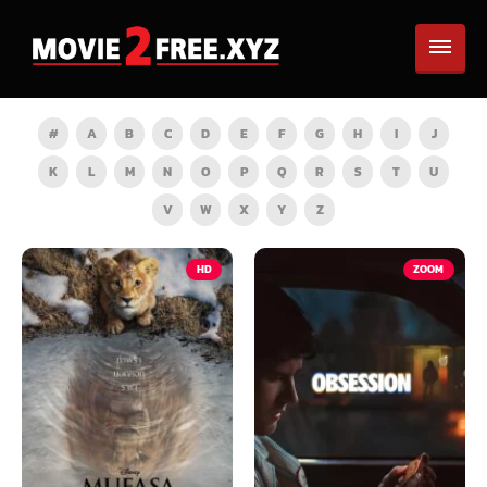
#
A
B
C
D
E
F
G
H
I
J
K
L
M
N
O
P
Q
R
S
T
U
V
W
X
Y
Z
HD
ZOOM