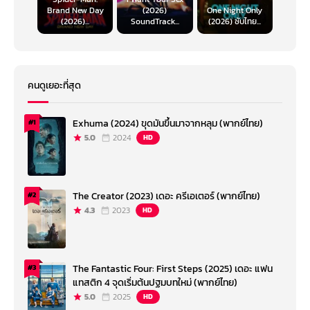
Brand New Day
(2026)
One Night Only
(2026)...
SoundTrack...
(2026) ซับไทย...
คนดูเยอะที่สุด
Exhuma (2024) ขุดมันขึ้นมาจากหลุม (พากย์ไทย)
#1
5.0
2024
HD
The Creator (2023) เดอะ ครีเอเตอร์ (พากย์ไทย)
#2
4.3
2023
HD
The Fantastic Four: First Steps (2025) เดอะ แฟน
#3
แทสติก 4 จุดเริ่มต้นปฐมบทใหม่ (พากย์ไทย)
5.0
2025
HD