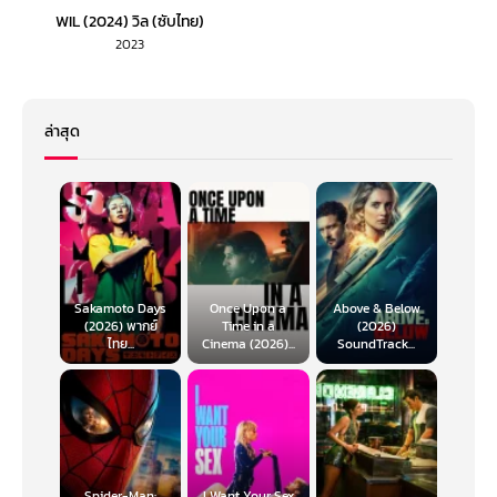
WIL (2024) วิล (ซับไทย)
2023
ล่าสุด
Sakamoto Days
Once Upon a
Above & Below
(2026) พากย์
Time in a
(2026)
ไทย...
Cinema (2026)...
SoundTrack...
Spider-Man:
I Want Your Sex