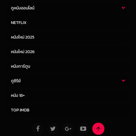
ดูหนังออนไลน์
หนังไทย
หนังฝรั่ง
NETFLIX
หนังเอเชีย
หนังเกาหลี
หนังใหม่ 2025
หนังจีน
หนังญี่ปุ่น
หนังใหม่ 2026
หนังการ์ตูน
ดูซีรีย์
ซีรี่ย์ไทย
ซีรีย์จีน
หนัง 18+
ซีรีย์ฝรั่ง
ซีรีย์เกาหลี
TOP IMDB