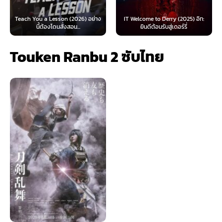
 Lesson (2026) อย่าง
IT Welcome to Derry (2025) อิท:
Beyond Sasquat
้องโดนสั่งสอน...
ยินดีต้อนรับสู่เดอร์รี่
ไท
Touken Ranbu 2 ซับไทย