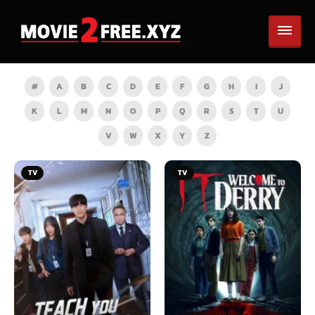
#
A
B
C
D
E
F
G
H
I
J
K
L
M
N
O
P
Q
R
S
T
U
V
W
X
Y
Z
TV