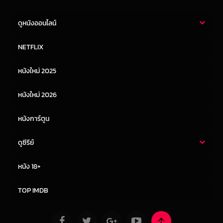
ดูหนังออนไลน์
หนังไทย
หนังฝรั่ง
NETFLIX
หนังเอเชีย
หนังเกาหลี
หนังใหม่ 2025
หนังจีน
หนังญี่ปุ่น
หนังใหม่ 2026
หนังการ์ตูน
ดูซีรีย์
ซีรี่ย์ไทย
ซีรีย์จีน
หนัง 18+
ซีรีย์ฝรั่ง
ซีรีย์เกาหลี
TOP IMDB