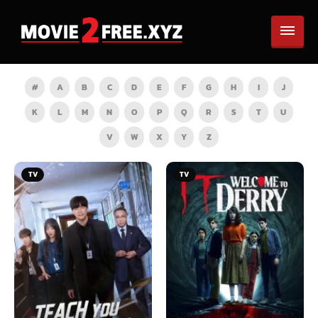
#
A
B
C
D
E
F
G
H
I
J
K
L
M
N
O
P
Q
R
S
T
U
V
W
X
Y
Z
TV