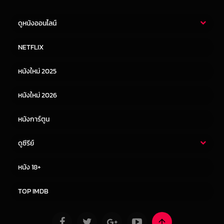
ดูหนังออนไลน์
หนังไทย
หนังฝรั่ง
NETFLIX
หนังเอเชีย
หนังเกาหลี
หนังใหม่ 2025
หนังจีน
หนังญี่ปุ่น
หนังใหม่ 2026
หนังการ์ตูน
ดูซีรีย์
ซีรี่ย์ไทย
ซีรีย์จีน
หนัง 18+
ซีรีย์ฝรั่ง
ซีรีย์เกาหลี
TOP IMDB