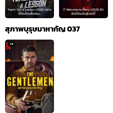
 You a Lesson (2026) อย่าง
IT Welcome to Derry (2025) อิท:
Beyond S
นี้ต้องโดนสั่งสอน...
ยินดีต้อนรับสู่เดอร์รี่
สุภาพบุรุษมาหากัญ 037
TV