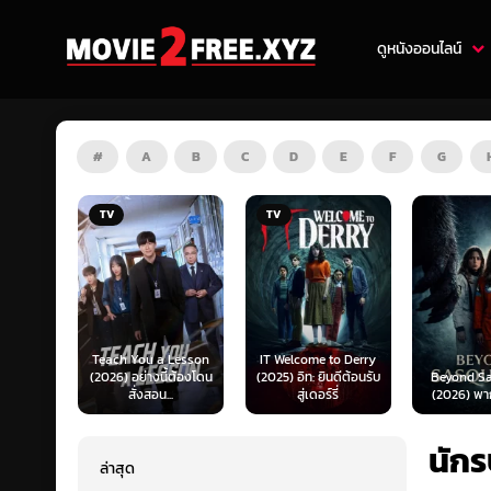
ดูหนังออนไลน์
#
A
B
C
D
E
F
G
TV
HD
 Lesson
IT Welcome to Derry
Mufasa: 
ี้ต้องโดน
(2025) อิท: ยินดีต้อนรับ
Beyond Sasquatch
King (202
..
สู่เดอร์รี่
(2026) พากย์ไทย 1X
เดอะ ไลอ้
นัก
ล่าสุด