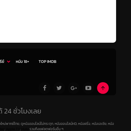
รีย์
หนัง 18+
TOP IMDB
้ 24 ชั่วโมงเลย
ใหม่พากย์ไทย, ดูหนังออนไลน์ไม่กระตุก, หนังออนไลน์HD, หนังฝรั่ง, หนังเอเชีย, หนัง
deo
,
Apple TV
,
Hulu
รวมถึงแฟลตฟอร์มอื่น ๆ