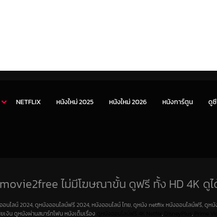
NETFLIX
หนังใหม่ 2025
หนังใหม่ 2026
หนังการ์ตูน
ดูซี
movie2free ไม่มีโฆษณาขั้น ดูฟรี ทั้ง HD 4K ดูได
งออนไลน์ 2024, ดูหนังออนไลน์ฟรี 2024, หนังออนไลน์ ไทย, ดูหนัง netflix หนังออนไลน์ฟรี, ดูหนัง
สียเงิน ดูหนังผ่านสมาร์ทโฟน หนังเต็มเรื่อง
ดูหนังออนไลน์ฟรี 4K
Netfilx
,
DisneyPlus
,
Prime Vi