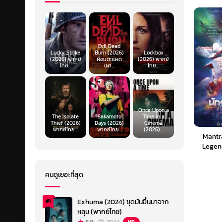
Evil Dead
Lucky Strike
Burn (2026)
Lockbox
(2026) พากย์
ผีอมตะแผด
(2026) พากย์
ไทย...
เผา...
ไทย...
Once Upon a
The Isolate
Sakamoto
Time in a
Thief (2026)
Days (2026)
Cinema
พากย์ไทย...
พากย์ไทย...
(2026)...
Mantr
Legend
Moons 
ตรา: ตำ
คนดูเยอะที่สุด
Exhuma (2024) ขุดมันขึ้นมาจาก
#1
หลุม (พากย์ไทย)
HD