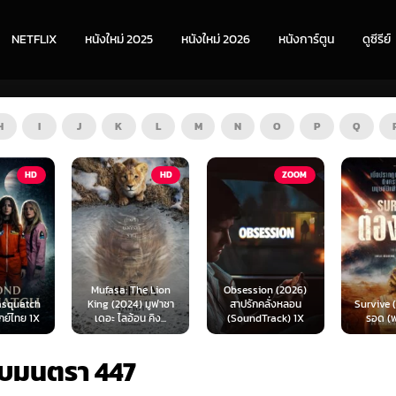
NETFLIX
หนังใหม่ 2025
หนังใหม่ 2026
หนังการ์ตูน
ดูซีรีย์
H
I
J
K
L
M
N
O
P
Q
HD
ZOOM
HD
The Lion
Obsession (2026)
Mortal
4) มูฟาซา
สาปรักคลั่งหลอน
Survive (2024) ต้อง
(2026) 
อน คิง...
(SoundTrack) 1X
รอด (พากย์ไทย)
แบท 2 
รบมนตรา 447