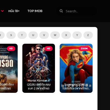
หนัง 18+
TOP IMDB
R
S
T
U
V
W
X
Y
Z
HD
ZOOM
HD
The Thursday
 Kombat II
Murder Club (2025)
Exhum
มอร์ทัล คอม
Supergirl (2026) ซู
ชมรมไขคดีฆาตกรรมวัน
มันข
(พากย์ไทย)
เปอร์เกิร์ล (พากย์ไทย)...
พฤหัส...
(พ