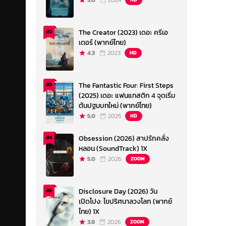
5.0
2024
The Creator (2023) เดอะ ครีเอ
#2
เตอร์ (พากย์ไทย)
4.3
2023
HD
The Fantastic Four: First Steps
#3
(2025) เดอะ แฟนแทสติก 4 จุดเริ่ม
ต้นปฐมบทใหม่ (พากย์ไทย)
5.0
2025
HD
Obsession (2026) สาปรักคลั่ง
#4
หลอน (SoundTrack) 1X
5.0
2026
ZOOM
Disclosure Day (2026) วัน
#5
เปิดโปง: ไขปริศนาลวงโลก (พากย์
ไทย) 1X
3.8
2026
ZOOM