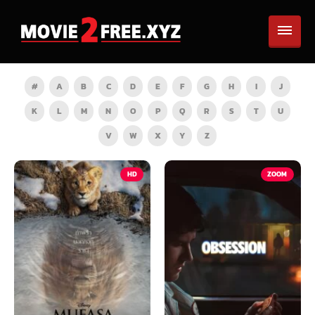
#
A
B
C
D
E
F
G
H
I
J
K
L
M
N
O
P
Q
R
S
T
U
V
W
X
Y
Z
HD
ZOOM