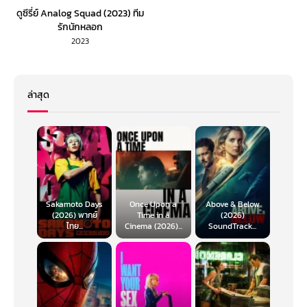
ดูซีรี่ย์ Analog Squad (2023) ทีม
รักนักหลอก
2023
ล่าสุด
Sakamoto Days
Once Upon a
Above & Below
(2026) พากย์
Time in a
(2026)
ไทย...
Cinema (2026)...
SoundTrack...