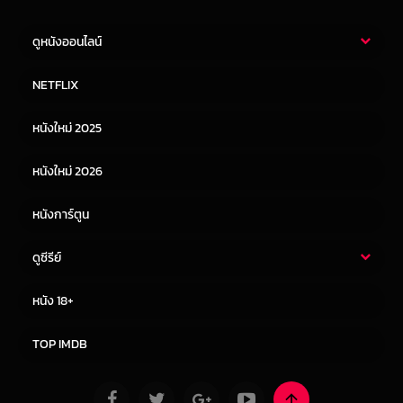
ดูหนังออนไลน์
หนังไทย
หนังฝรั่ง
NETFLIX
หนังเอเชีย
หนังเกาหลี
หนังใหม่ 2025
หนังจีน
หนังญี่ปุ่น
หนังใหม่ 2026
หนังการ์ตูน
ดูซีรีย์
ซีรี่ย์ไทย
ซีรีย์จีน
หนัง 18+
ซีรีย์ฝรั่ง
ซีรีย์เกาหลี
TOP IMDB