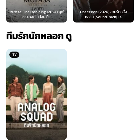
 Lion King (2024) มูฟ
Obsession (2026) สาปรักคลั่ง
Survive (2024)
อะ ไลอ้อน คิง...
หลอน (SoundTrack) 1X
ไ
ทีมรักนักหลอก ดู
TV