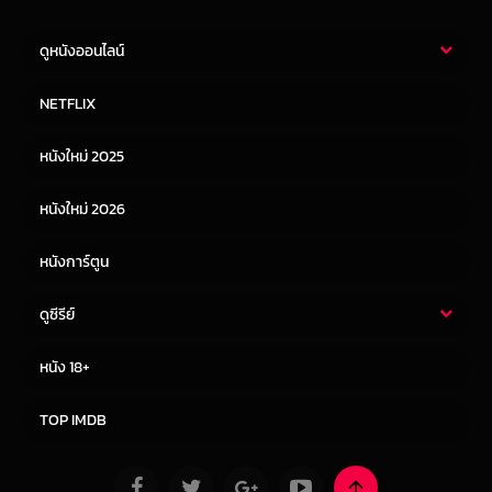
ดูหนังออนไลน์
หนังไทย
หนังฝรั่ง
NETFLIX
หนังเอเชีย
หนังเกาหลี
หนังใหม่ 2025
หนังจีน
หนังญี่ปุ่น
หนังใหม่ 2026
หนังการ์ตูน
ดูซีรีย์
ซีรี่ย์ไทย
ซีรีย์จีน
หนัง 18+
ซีรีย์ฝรั่ง
ซีรีย์เกาหลี
TOP IMDB