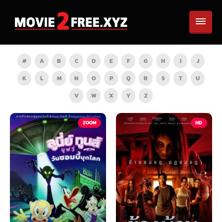
#
A
B
C
D
E
F
G
H
I
J
K
L
M
N
O
P
Q
R
S
T
U
V
W
X
Y
Z
TV
ZOOM
HD