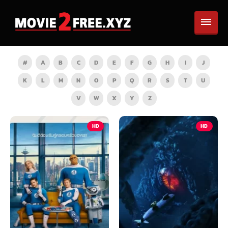
#
A
B
C
D
E
F
G
H
I
J
K
L
M
N
O
P
Q
R
S
T
U
V
W
X
Y
Z
HD
HD