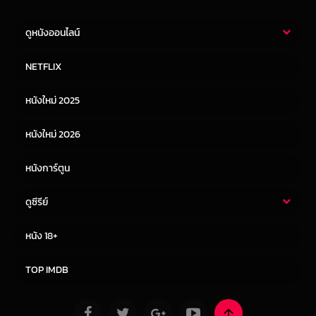
ดูหนังออนไลน์
หนังไทย
หนังฝรั่ง
NETFLIX
หนังเอเชีย
หนังเกาหลี
หนังใหม่ 2025
หนังจีน
หนังญี่ปุ่น
หนังใหม่ 2026
หนังการ์ตูน
ดูซีรีย์
ซีรี่ย์ไทย
ซีรีย์จีน
หนัง 18+
ซีรีย์ฝรั่ง
ซีรีย์เกาหลี
TOP IMDB