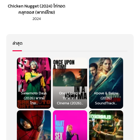
Chicken Nugget (2024) ไก่ทอด
คลุกซอส (พากย์ไทย)
2024
ล่าสุด
Sakamoto Days
Once Upon a
Above & Below
(2026) พากย์
Time in a
(2026)
ไทย...
Cinema (2026)...
SoundTrack...