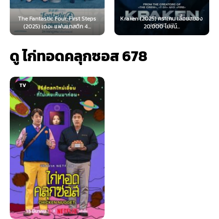
ic Four: First Steps
Kraken (2025) คราเคน เลื้อยสยอง
Oppenheimer (
ดอะ แฟนแทสติก 4...
20,000 โยชน์...
เมอร์ (
ดู ไก่ทอดคลุกซอส 678
TV