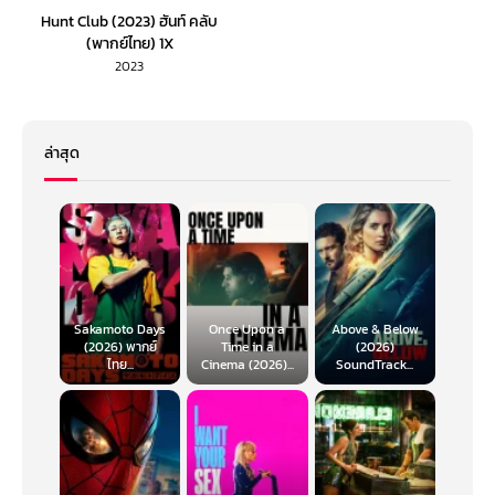
Hunt Club (2023) ฮันท์ คลับ
(พากย์ไทย) 1X
2023
ล่าสุด
Sakamoto Days
Once Upon a
Above & Below
(2026) พากย์
Time in a
(2026)
ไทย...
Cinema (2026)...
SoundTrack...