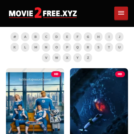
#
A
B
C
D
E
F
G
H
I
J
K
L
M
N
O
P
Q
R
S
T
U
V
W
X
Y
Z
HD
HD