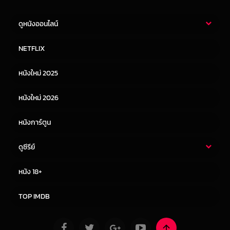
ดูหนังออนไลน์
หนังไทย
หนังฝรั่ง
NETFLIX
หนังเอเชีย
หนังเกาหลี
หนังใหม่ 2025
หนังจีน
หนังญี่ปุ่น
หนังใหม่ 2026
หนังการ์ตูน
ดูซีรีย์
ซีรี่ย์ไทย
ซีรีย์จีน
หนัง 18+
ซีรีย์ฝรั่ง
ซีรีย์เกาหลี
TOP IMDB