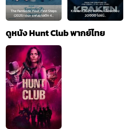
ic Four: First Steps
Kraken (2025) คราเคน เลื้อยสยอง
Oppenheimer (
ดอะ แฟนแทสติก 4...
20,000 โยชน์...
เมอร์ (
ดูหนัง Hunt Club พากย์ไทย