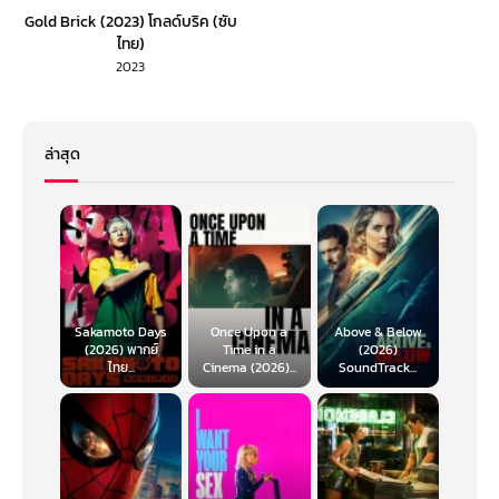
Gold Brick (2023) โกลด์บริค (ซับ
ไทย)
2023
ล่าสุด
Sakamoto Days
Once Upon a
Above & Below
(2026) พากย์
Time in a
(2026)
ไทย...
Cinema (2026)...
SoundTrack...