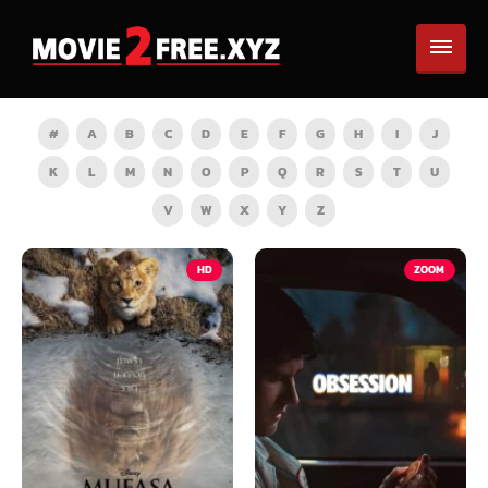
#
A
B
C
D
E
F
G
H
I
J
K
L
M
N
O
P
Q
R
S
T
U
V
W
X
Y
Z
HD
ZOOM