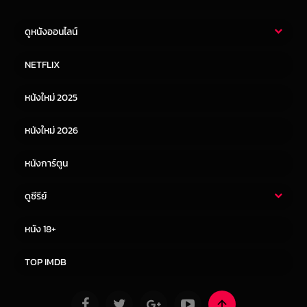
ดูหนังออนไลน์
หนังไทย
หนังฝรั่ง
NETFLIX
หนังเอเชีย
หนังเกาหลี
หนังใหม่ 2025
หนังจีน
หนังญี่ปุ่น
หนังใหม่ 2026
หนังการ์ตูน
ดูซีรีย์
ซีรี่ย์ไทย
ซีรีย์จีน
หนัง 18+
ซีรีย์ฝรั่ง
ซีรีย์เกาหลี
TOP IMDB