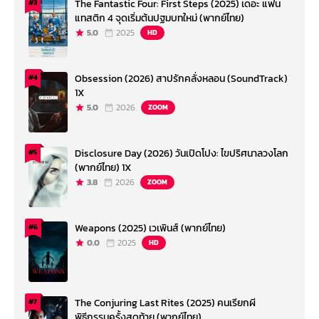
The Fantastic Four: First Steps (2025) เดอะ แฟน
#3
แทสติก 4 จุดเริ่มต้นปฐมบทใหม่ (พากย์ไทย)
5.0
2025
HD
Obsession (2026) สาปรักคลั่งหลอน (SoundTrack)
#4
1X
5.0
2026
ZOOM
Disclosure Day (2026) วันเปิดโปง: ไขปริศนาลวงโลก
#5
(พากย์ไทย) 1X
3.8
2026
ZOOM
Weapons (2025) เวเพินส์ (พากย์ไทย)
#6
0.0
2025
HD
The Conjuring Last Rites (2025) คนเรียกผี
#7
พิธีกรรมครั้งสุดท้าย (พากย์ไทย)