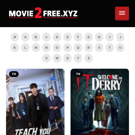
#
A
B
C
D
E
F
G
H
I
J
K
L
M
N
O
P
Q
R
S
T
U
V
W
X
Y
Z
TV