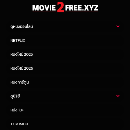
ดูหนังออนไลน์
หนังไทย
หนังฝรั่ง
NETFLIX
หนังเอเชีย
หนังเกาหลี
หนังใหม่ 2025
หนังจีน
หนังญี่ปุ่น
หนังใหม่ 2026
หนังการ์ตูน
ดูซีรีย์
ซีรี่ย์ไทย
ซีรีย์จีน
หนัง 18+
ซีรีย์ฝรั่ง
ซีรีย์เกาหลี
TOP IMDB