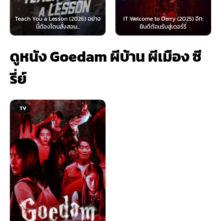
on (2026) อย่าง
IT Welcome to Derry (2025) อิท:
Beyond Sasquatch (
ั่งสอน...
ยินดีต้อนรับสู่เดอร์รี่
ไทย 1X
ดูหนัง Goedam ผีบ้าน ผีเมือง ซี
รี่ย์
TV