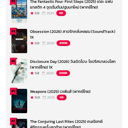
The Fantastic Four: First Steps (2025) เดอะ แฟน
#3
แทสติก 4 จุดเริ่มต้นปฐมบทใหม่ (พากย์ไทย)
5.0
2025
HD
Obsession (2026) สาปรักคลั่งหลอน (SoundTrack)
#4
1X
5.0
2026
ZOOM
Disclosure Day (2026) วันเปิดโปง: ไขปริศนาลวงโลก
#5
(พากย์ไทย) 1X
3.8
2026
ZOOM
Weapons (2025) เวเพินส์ (พากย์ไทย)
#6
0.0
2025
HD
The Conjuring Last Rites (2025) คนเรียกผี
#7
พิธีกรรมครั้งสุดท้าย (พากย์ไทย)