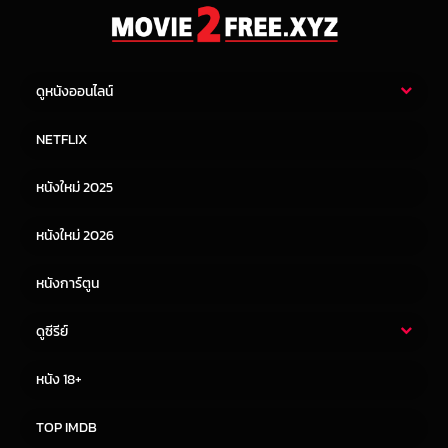
ดูหนังออนไลน์
หนังไทย
หนังฝรั่ง
NETFLIX
หนังเอเชีย
หนังเกาหลี
หนังใหม่ 2025
หนังจีน
หนังญี่ปุ่น
หนังใหม่ 2026
หนังการ์ตูน
ดูซีรีย์
ซีรี่ย์ไทย
ซีรีย์จีน
หนัง 18+
ซีรีย์ฝรั่ง
ซีรีย์เกาหลี
TOP IMDB