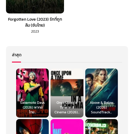
Forgotten Love (2023) รักที่ถูก
ลืม (ซับไทย)
2023
ล่าสุด
Sakamoto Days
Once Upon a
Above & Below
(2026) พากย์
Time in a
(2026)
ไทย...
Cinema (2026)...
SoundTrack...