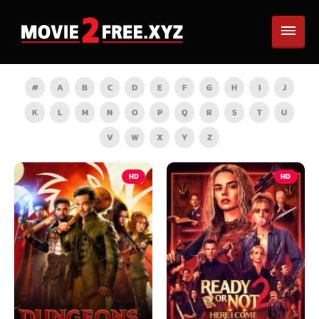
#
A
B
C
D
E
F
G
H
I
J
K
L
M
N
O
P
Q
R
S
T
U
V
W
X
Y
Z
HD
HD