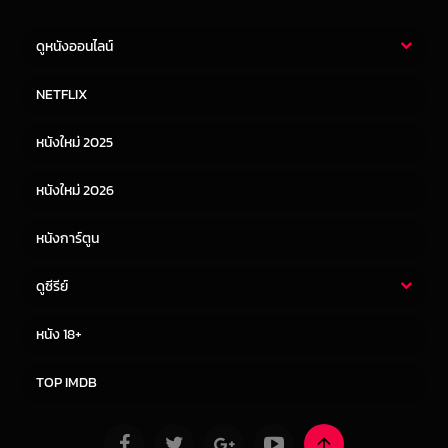
ดูหนังออนไลน์
หนังไทย
หนังฝรั่ง
NETFLIX
หนังเอเชีย
หนังเกาหลี
หนังใหม่ 2025
หนังจีน
หนังญี่ปุ่น
หนังใหม่ 2026
หนังการ์ตูน
ดูซีรีย์
ซีรี่ย์ไทย
ซีรีย์จีน
หนัง 18+
ซีรีย์ฝรั่ง
ซีรีย์เกาหลี
TOP IMDB