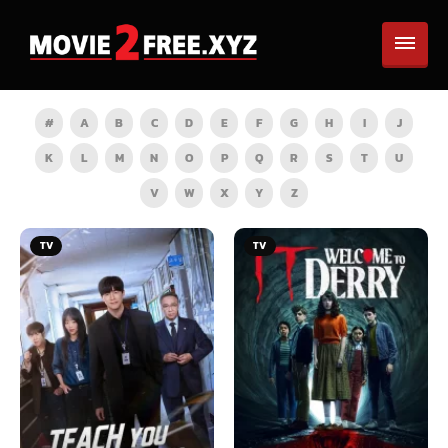
#
A
B
C
D
E
F
G
H
I
J
K
L
M
N
O
P
Q
R
S
T
U
V
W
X
Y
Z
TV