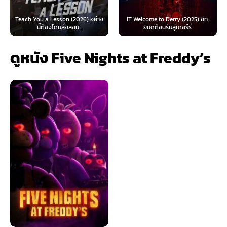
2026) อย่าง
IT Welcome to Derry (2025) อิท:
Beyond Sasquatch (2026
น...
ยินดีต้อนรับสู่เดอร์รี่
ไทย 1X
ดูหนัง Five Nights at Freddy’s