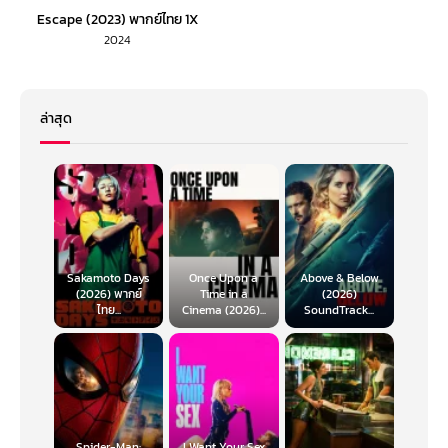
Escape (2023) พากย์ไทย 1X
2024
ล่าสุด
Sakamoto Days
Once Upon a
Above & Below
(2026) พากย์
Time in a
(2026)
ไทย...
Cinema (2026)...
SoundTrack...
Spider-Man:
I Want Your Sex