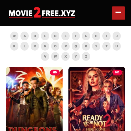
#
A
B
C
D
E
F
G
H
I
J
K
L
M
N
O
P
Q
R
S
T
U
V
W
X
Y
Z
HD
HD