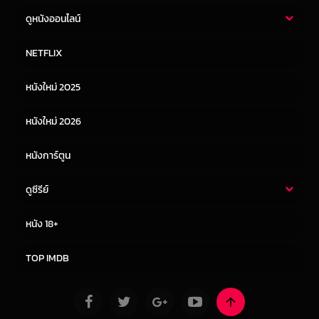
ดูหนังออนไลน์
หนังไทย
หนังฝรั่ง
NETFLIX
หนังเอเชีย
หนังเกาหลี
หนังใหม่ 2025
หนังจีน
หนังญี่ปุ่น
หนังใหม่ 2026
หนังการ์ตูน
ดูซีรีย์
ซีรี่ย์ไทย
ซีรีย์จีน
หนัง 18+
ซีรีย์ฝรั่ง
ซีรีย์เกาหลี
TOP IMDB