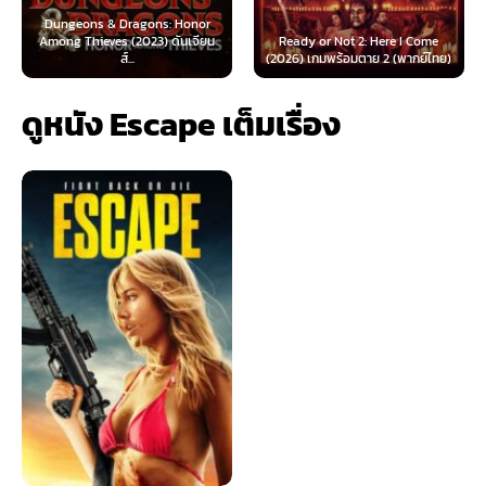
agons: Honor
2023) ดันเจียน
Ready or Not 2: Here I Come
Now You See Me: No
.
(2026) เกมพร้อมตาย 2 (พากย์ไทย)
(2025) อาชญากลปล
ดูหนัง Escape เต็มเรื่อง