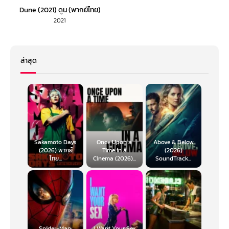
Dune (2021) ดูน (พากย์ไทย)
2021
ล่าสุด
Sakamoto Days
Once Upon a
Above & Below
(2026) พากย์
Time in a
(2026)
ไทย...
Cinema (2026)...
SoundTrack...
Spider-Man:
I Want Your Sex