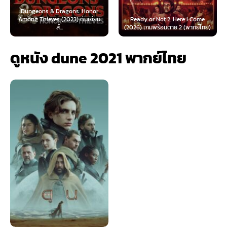
 & Dragons: Honor
ves (2023) ดันเจียน
Ready or Not 2: Here I Come
Now You See Me
ส์...
(2026) เกมพร้อมตาย 2 (พากย์ไทย)
(2025) อาชญ
ดูหนัง dune 2021 พากย์ไทย