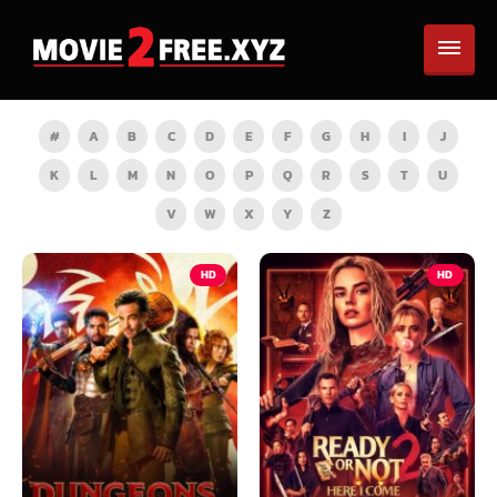
#
A
B
C
D
E
F
G
H
I
J
K
L
M
N
O
P
Q
R
S
T
U
V
W
X
Y
Z
HD
HD