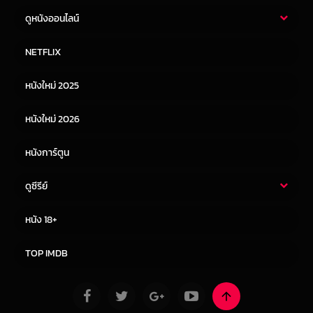
ดูหนังออนไลน์
หนังไทย
หนังฝรั่ง
NETFLIX
หนังเอเชีย
หนังเกาหลี
หนังใหม่ 2025
หนังจีน
หนังญี่ปุ่น
หนังใหม่ 2026
หนังการ์ตูน
ดูซีรีย์
ซีรี่ย์ไทย
ซีรีย์จีน
หนัง 18+
ซีรีย์ฝรั่ง
ซีรีย์เกาหลี
TOP IMDB