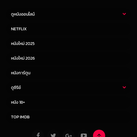
ดูหนังออนไลน์
หนังไทย
หนังฝรั่ง
NETFLIX
หนังเอเชีย
หนังเกาหลี
หนังใหม่ 2025
หนังจีน
หนังญี่ปุ่น
หนังใหม่ 2026
หนังการ์ตูน
ดูซีรีย์
ซีรี่ย์ไทย
ซีรีย์จีน
หนัง 18+
ซีรีย์ฝรั่ง
ซีรีย์เกาหลี
TOP IMDB