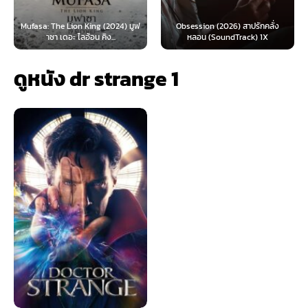
: The Lion King (2024) มูฟ
Obsession (2026) สาปรักคลั่ง
Survive 
าซา เดอะ ไลอ้อน คิง...
หลอน (SoundTrack) 1X
ดูหนัง dr strange 1