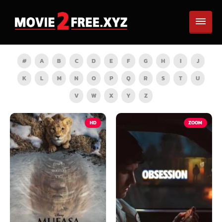
#
A
B
C
D
E
F
G
H
I
J
K
L
M
N
O
P
Q
R
S
T
U
V
W
X
Y
Z
HD
ZOOM