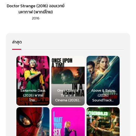
Doctor Strange (2016) จอมเวทย์
มหากาฬ (พากย์ไทย)
2016
ล่าสุด
Sakamoto Days
Once Upon a
Above & Below
(2026) พากย์
Time in a
(2026)
ไทย...
Cinema (2026)...
SoundTrack...