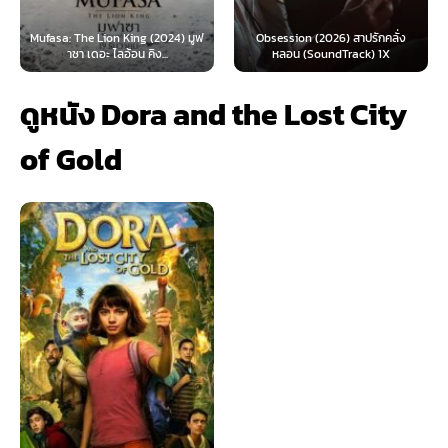
: The Lion King (2024) มูฟ
Obsession (2026) สาปรักคลั่ง
Survive 
าซา เดอะ ไลอ้อน คิง...
หลอน (SoundTrack) 1X
ดูหนัง Dora and the Lost City
of Gold