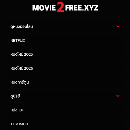
ดูหนังออนไลน์
หนังไทย
หนังฝรั่ง
NETFLIX
หนังเอเชีย
หนังเกาหลี
หนังใหม่ 2025
หนังจีน
หนังญี่ปุ่น
หนังใหม่ 2026
หนังการ์ตูน
ดูซีรีย์
ซีรี่ย์ไทย
ซีรีย์จีน
หนัง 18+
ซีรีย์ฝรั่ง
ซีรีย์เกาหลี
TOP IMDB