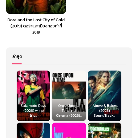
Dora and the Lost City of Gold
(2019) ดอร่า​และเมืองทองคำที่
สาบสูญ (พากย์ไทย)
2019
ล่าสุด
Sakamoto Days
Once Upon a
Above & Below
(2026) พากย์
Time in a
(2026)
ไทย...
Cinema (2026)...
SoundTrack...