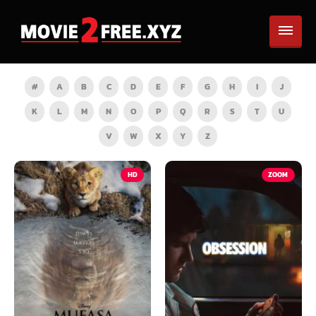
#
A
B
C
D
E
F
G
H
I
J
K
L
M
N
O
P
Q
R
S
T
U
V
W
X
Y
Z
HD
ZOOM