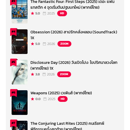
The Fantastic Four: First Steps (2025) เดอะ แฟน
#3
แทสติก 4 จุดเริ่มต้นปฐมบทใหม่ (พากย์ไทย)
5.0
2025
HD
Obsession (2026) สาปรักคลั่งหลอน (SoundTrack)
#4
1X
5.0
2026
ZOOM
Disclosure Day (2026) วันเปิดโปง: ไขปริศนาลวงโลก
#5
(พากย์ไทย) 1X
3.8
2026
ZOOM
Weapons (2025) เวเพินส์ (พากย์ไทย)
#6
0.0
2025
HD
The Conjuring Last Rites (2025) คนเรียกผี
#7
พิธีกรรมครั้งสุดท้าย (พากย์ไทย)