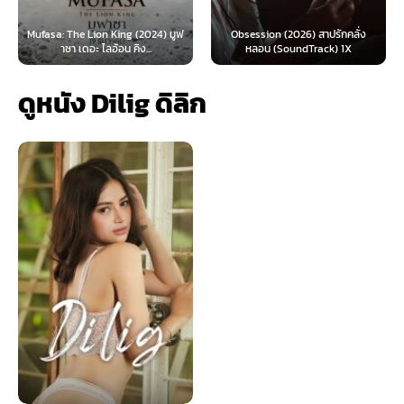
 Lion King (2024) มูฟ
Obsession (2026) สาปรักคลั่ง
Survive (2024)
อะ ไลอ้อน คิง...
หลอน (SoundTrack) 1X
ไ
ดูหนัง Dilig ดิลิก