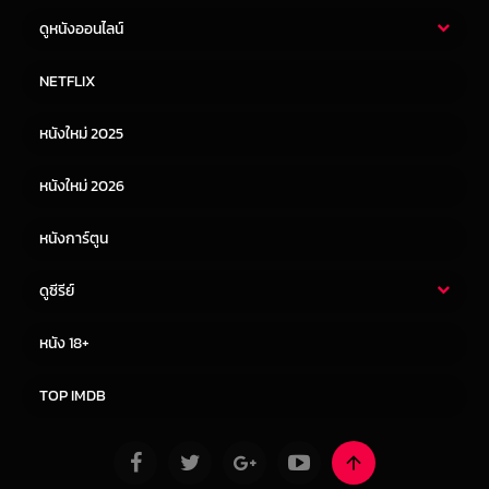
ดูหนังออนไลน์
หนังไทย
หนังฝรั่ง
NETFLIX
หนังเอเชีย
หนังเกาหลี
หนังใหม่ 2025
หนังจีน
หนังญี่ปุ่น
หนังใหม่ 2026
หนังการ์ตูน
ดูซีรีย์
ซีรี่ย์ไทย
ซีรีย์จีน
หนัง 18+
ซีรีย์ฝรั่ง
ซีรีย์เกาหลี
TOP IMDB