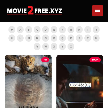
#
A
B
C
D
E
F
G
H
I
J
K
L
M
N
O
P
Q
R
S
T
U
V
W
X
Y
Z
HD
ZOOM