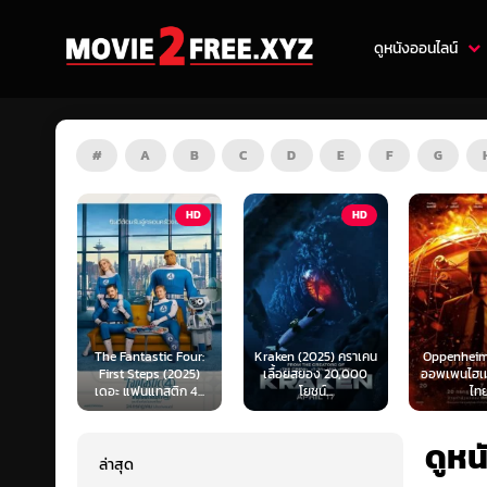
ดูหนังออนไลน์
#
A
B
C
D
E
F
G
HD
HD
HD
c Four:
Kraken (2025) คราเคน
Oppenheimer (2023)
War Machi
 (2025)
เลื้อยสยอง 20,000
ออพเพนไฮเมอร์ (พากย์
สงครามจักร
ิก 4...
โยชน์...
ไทย)
(พากย
ดูห
ล่าสุด