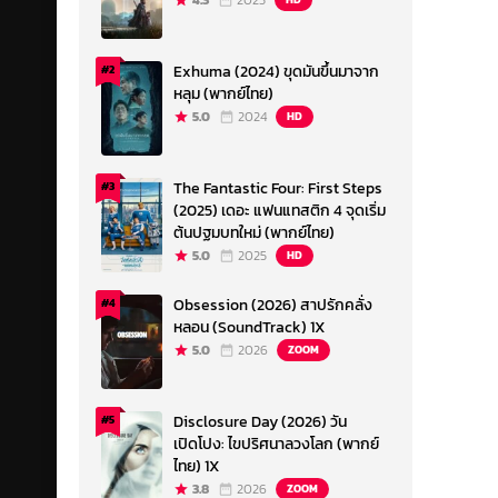
4.3
2023
Exhuma (2024) ขุดมันขึ้นมาจาก
#2
หลุม (พากย์ไทย)
5.0
2024
HD
The Fantastic Four: First Steps
#3
(2025) เดอะ แฟนแทสติก 4 จุดเริ่ม
ต้นปฐมบทใหม่ (พากย์ไทย)
5.0
2025
HD
Obsession (2026) สาปรักคลั่ง
#4
หลอน (SoundTrack) 1X
5.0
2026
ZOOM
Disclosure Day (2026) วัน
#5
เปิดโปง: ไขปริศนาลวงโลก (พากย์
ไทย) 1X
3.8
2026
ZOOM