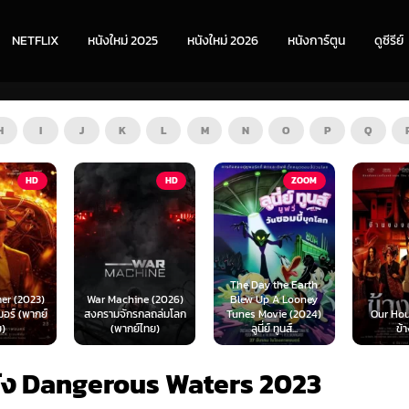
NETFLIX
หนังใหม่ 2025
หนังใหม่ 2026
หนังการ์ตูน
ดูซีรีย์
H
I
J
K
L
M
N
O
P
Q
TV
HD
ZOOM
HD
The Day the Earth
ne (2026)
Blew Up A Looney
Teach Yo
กลถล่มโลก
Tunes Movie (2024)
Our House (2025)
(2026) อย
์ไทย)
ลูนี่ย์ ทูนส์...
ข้างบ้าน
สั่
นัง Dangerous Waters 2023