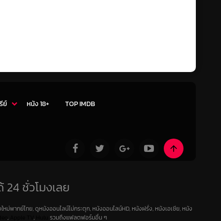
รีย์
หนัง 18+
TOP IMDB
้ 24 ชั่วโมงเลย
ใหม่พากย์ไทย, ดูหนังออนไลน์ไม่กระตุก, หนังออนไลน์HD, หนังฝรั่ง, หนังเอเชีย, หนัง
deo
,
Apple TV
,
Hulu
รวมถึงแฟลตฟอร์มอื่น ๆ