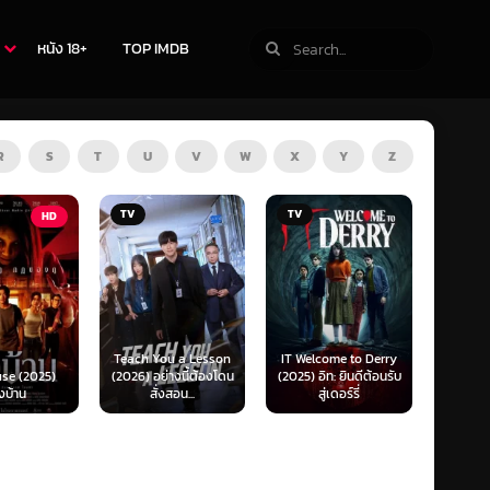
หนัง 18+
TOP IMDB
R
S
T
U
V
W
X
Y
Z
TV
HD
u a Lesson
IT Welcome to Derry
Mufas
่างนี้ต้องโดน
(2025) อิท: ยินดีต้อนรับ
Beyond Sasquatch
King (
งสอน...
สู่เดอร์รี่
(2026) พากย์ไทย 1X
เดอะ 