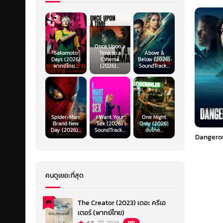
Once Upon a
Sakamoto
Time in a
Above &
Days (2026)
Cinema
Below (2026)
พากย์ไทย...
(2026)...
SoundTrack...
Spider-Man:
I Want Your
One Night
Brand New
Sex (2026)
Only (2026)
Day (2026)...
SoundTrack...
ซับไทย...
Dangerou
คนดูเยอะที่สุด
The Creator (2023) เดอะ ครีเอ
#1
เตอร์ (พากย์ไทย)
HD