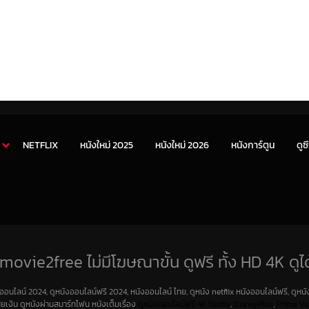
NETFLIX
หนังใหม่ 2025
หนังใหม่ 2026
หนังการ์ตูน
ดูซี
movie2free ไม่มีโฆษณาขั้น ดูฟรี ทั้ง HD 4K ดูได
งออนไลน์ 2024, ดูหนังออนไลน์ฟรี 2024, หนังออนไลน์ ไทย, ดูหนัง netflix หนังออนไลน์ฟรี, ดูหนัง
สียเงิน ดูหนังผ่านสมาร์ทโฟน หนังเต็มเรื่อง
ดูหนังออนไลน์ฟรี 4K
Netfilx
,
DisneyPlus
,
Prime Vi