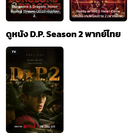
Dungeons & Dragons: Honor
Among Thieves (2023) ดันเจียน
Ready or Not 2: Here I Come
ส์...
(2026) เกมพร้อมตาย 2 (พากย์ไทย)
ดูหนัง D.P. Season 2 พากย์ไทย
TV