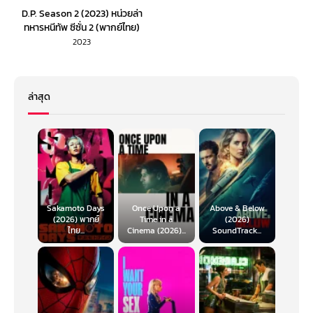
D.P. Season 2 (2023) หน่วยล่า
ทหารหนีทัพ ซีซั่น 2 (พากย์ไทย)
EP.1-6
2023
ล่าสุด
Sakamoto Days
Once Upon a
Above & Below
(2026) พากย์
Time in a
(2026)
ไทย...
Cinema (2026)...
SoundTrack...