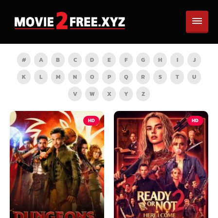
#
A
B
C
D
E
F
G
H
I
J
K
L
M
N
O
P
Q
R
S
T
U
V
W
X
Y
Z
HD
HD