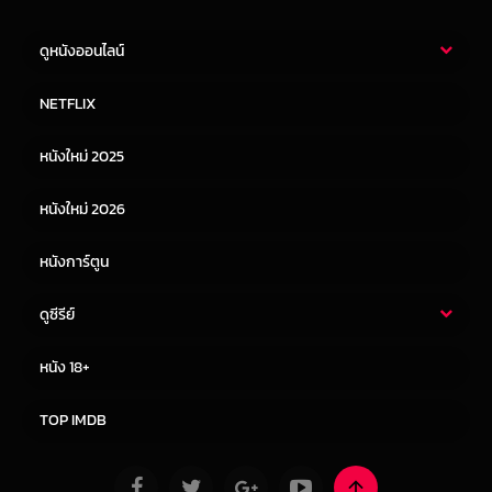
ดูหนังออนไลน์
หนังไทย
หนังฝรั่ง
NETFLIX
หนังเอเชีย
หนังเกาหลี
หนังใหม่ 2025
หนังจีน
หนังญี่ปุ่น
หนังใหม่ 2026
หนังการ์ตูน
ดูซีรีย์
ซีรี่ย์ไทย
ซีรีย์จีน
หนัง 18+
ซีรีย์ฝรั่ง
ซีรีย์เกาหลี
TOP IMDB