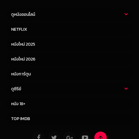
ดูหนังออนไลน์
หนังไทย
หนังฝรั่ง
NETFLIX
หนังเอเชีย
หนังเกาหลี
หนังใหม่ 2025
หนังจีน
หนังญี่ปุ่น
หนังใหม่ 2026
หนังการ์ตูน
ดูซีรีย์
ซีรี่ย์ไทย
ซีรีย์จีน
หนัง 18+
ซีรีย์ฝรั่ง
ซีรีย์เกาหลี
TOP IMDB