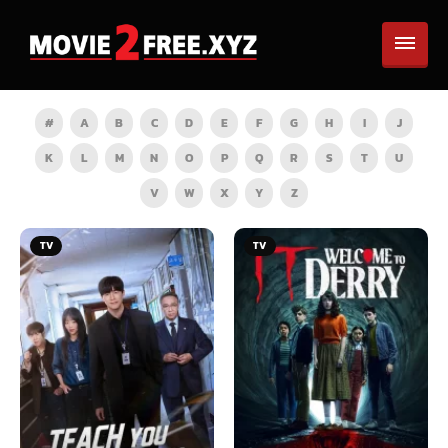
#
A
B
C
D
E
F
G
H
I
J
K
L
M
N
O
P
Q
R
S
T
U
V
W
X
Y
Z
TV