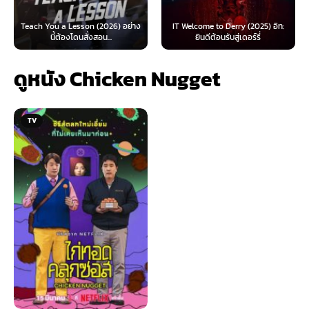
 Lesson (2026) อย่าง
IT Welcome to Derry (2025) อิท:
Beyond Sasquat
้องโดนสั่งสอน...
ยินดีต้อนรับสู่เดอร์รี่
ไท
ดูหนัง Chicken Nugget
TV