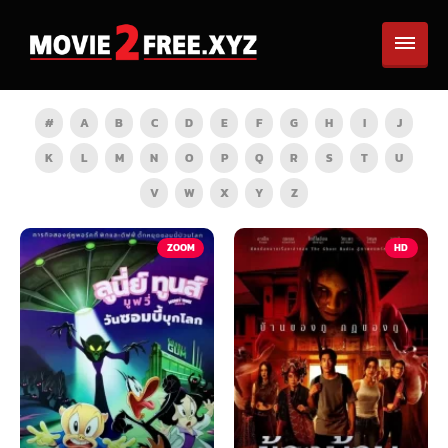
#
A
B
C
D
E
F
G
H
I
J
K
L
M
N
O
P
Q
R
S
T
U
V
W
X
Y
Z
TV
ZOOM
HD