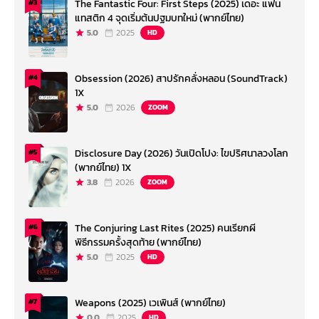
The Fantastic Four: First Steps (2025) เดอะ แฟน
#3
แทสติก 4 จุดเริ่มต้นปฐมบทใหม่ (พากย์ไทย)
5.0
2025
HD
Obsession (2026) สาปรักคลั่งหลอน (SoundTrack)
#4
1X
5.0
2026
ZOOM
Disclosure Day (2026) วันเปิดโปง: ไขปริศนาลวงโลก
#5
(พากย์ไทย) 1X
3.8
2026
ZOOM
The Conjuring Last Rites (2025) คนเรียกผี
#6
พิธีกรรมครั้งสุดท้าย (พากย์ไทย)
5.0
2025
HD
Weapons (2025) เวเพินส์ (พากย์ไทย)
#7
0.0
2025
HD