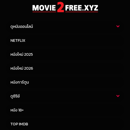
ดูหนังออนไลน์
หนังไทย
หนังฝรั่ง
NETFLIX
หนังเอเชีย
หนังเกาหลี
หนังใหม่ 2025
หนังจีน
หนังญี่ปุ่น
หนังใหม่ 2026
หนังการ์ตูน
ดูซีรีย์
ซีรี่ย์ไทย
ซีรีย์จีน
หนัง 18+
ซีรีย์ฝรั่ง
ซีรีย์เกาหลี
TOP IMDB