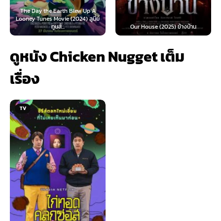
rth Blew Up A
e (2024) ลูนี่ย์
Teach You a Lesson (
...
Our House (2025) ข้างบ้าน
นี้ต้องโดนสั่งส
ดูหนัง Chicken Nugget เต็ม
เรื่อง
TV