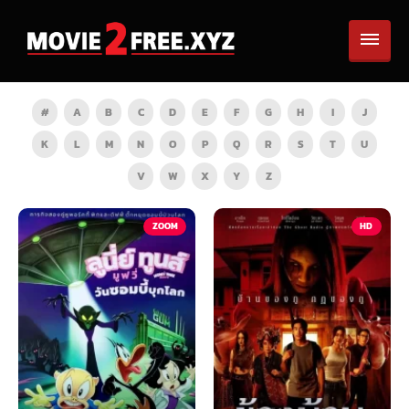
#
A
B
C
D
E
F
G
H
I
J
K
L
M
N
O
P
Q
R
S
T
U
V
W
X
Y
Z
TV
ZOOM
HD