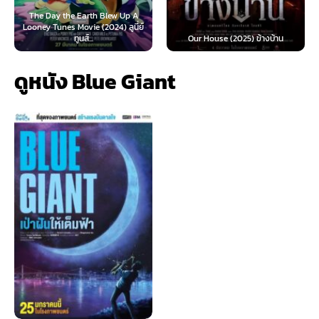
rth Blew Up A
e (2024) ลูนี่ย์
Teach You a Lesson (
...
Our House (2025) ข้างบ้าน
นี้ต้องโดนสั่งส
ดูหนัง Blue Giant