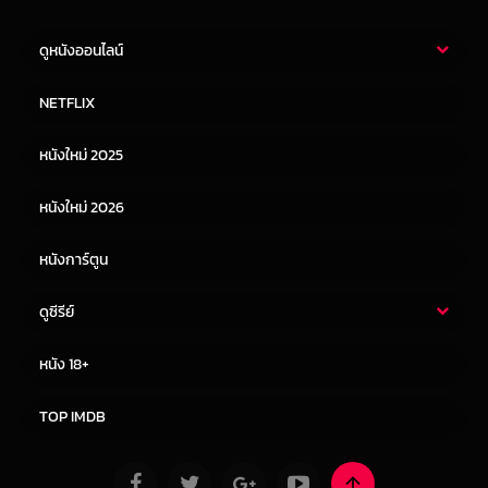
ดูหนังออนไลน์
หนังไทย
หนังฝรั่ง
NETFLIX
หนังเอเชีย
หนังเกาหลี
หนังใหม่ 2025
หนังจีน
หนังญี่ปุ่น
หนังใหม่ 2026
หนังการ์ตูน
ดูซีรีย์
ซีรี่ย์ไทย
ซีรีย์จีน
หนัง 18+
ซีรีย์ฝรั่ง
ซีรีย์เกาหลี
TOP IMDB