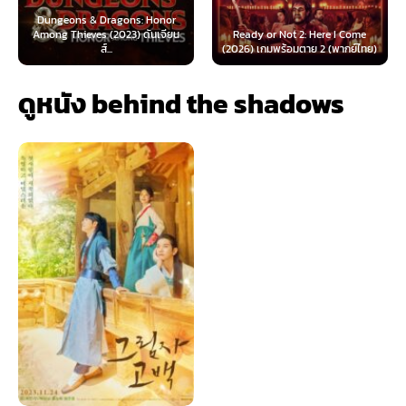
s: Honor
) ดันเจียน
Ready or Not 2: Here I Come
Now You See Me: Now Yo
(2026) เกมพร้อมตาย 2 (พากย์ไทย)
(2025) อาชญากลปล้นโล
ดูหนัง behind the shadows