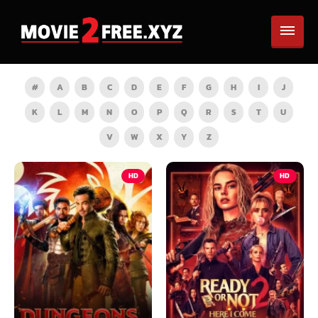
#
A
B
C
D
E
F
G
H
I
J
K
L
M
N
O
P
Q
R
S
T
U
V
W
X
Y
Z
HD
HD