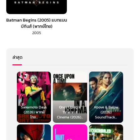
Batman Begins (2005) แบทแมน
บีกินส์ (พากย์ไทย)
2005
ล่าสุด
Sakamoto Days
Once Upon a
Above & Below
(2026) พากย์
Time in a
(2026)
ไทย...
Cinema (2026)...
SoundTrack...