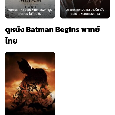
: The Lion King (2024) มูฟ
Obsession (2026) สาปรักคลั่ง
Survive 
าซา เดอะ ไลอ้อน คิง...
หลอน (SoundTrack) 1X
ดูหนัง Batman Begins พากย์
ไทย