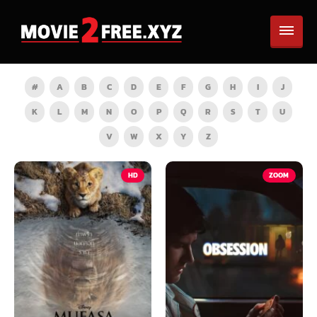
#
A
B
C
D
E
F
G
H
I
J
K
L
M
N
O
P
Q
R
S
T
U
V
W
X
Y
Z
HD
ZOOM