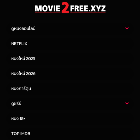
ดูหนังออนไลน์
หนังไทย
หนังฝรั่ง
NETFLIX
หนังเอเชีย
หนังเกาหลี
หนังใหม่ 2025
หนังจีน
หนังญี่ปุ่น
หนังใหม่ 2026
หนังการ์ตูน
ดูซีรีย์
ซีรี่ย์ไทย
ซีรีย์จีน
หนัง 18+
ซีรีย์ฝรั่ง
ซีรีย์เกาหลี
TOP IMDB