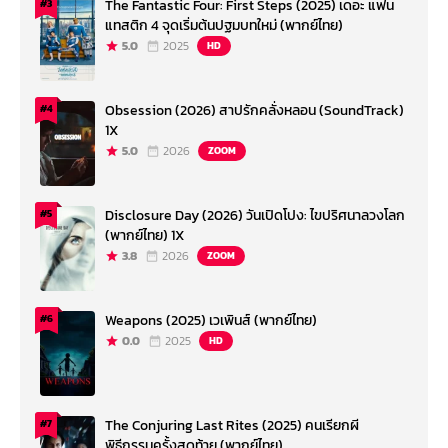
The Fantastic Four: First Steps (2025) เดอะ แฟน
#3
แทสติก 4 จุดเริ่มต้นปฐมบทใหม่ (พากย์ไทย)
5.0
2025
HD
Obsession (2026) สาปรักคลั่งหลอน (SoundTrack)
#4
1X
5.0
2026
ZOOM
Disclosure Day (2026) วันเปิดโปง: ไขปริศนาลวงโลก
#5
(พากย์ไทย) 1X
3.8
2026
ZOOM
Weapons (2025) เวเพินส์ (พากย์ไทย)
#6
0.0
2025
HD
The Conjuring Last Rites (2025) คนเรียกผี
#7
พิธีกรรมครั้งสุดท้าย (พากย์ไทย)