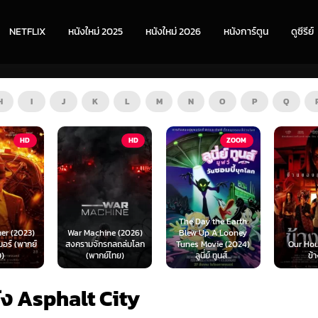
NETFLIX
หนังใหม่ 2025
หนังใหม่ 2026
หนังการ์ตูน
ดูซีรีย์
H
I
J
K
L
M
N
O
P
Q
TV
HD
ZOOM
HD
The Day the Earth
ne (2026)
Blew Up A Looney
Teach Yo
กลถล่มโลก
Tunes Movie (2024)
Our House (2025)
(2026) อย
์ไทย)
ลูนี่ย์ ทูนส์...
ข้างบ้าน
สั่
ัง Asphalt City