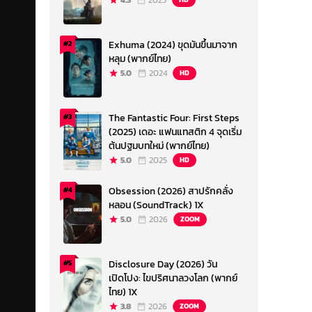
4.3
2023
Exhuma (2024) ขุดมันขึ้นมาจาก
#2
หลุม (พากย์ไทย)
5.0
2024
HD
The Fantastic Four: First Steps
#3
(2025) เดอะ แฟนแทสติก 4 จุดเริ่ม
ต้นปฐมบทใหม่ (พากย์ไทย)
5.0
2025
HD
Obsession (2026) สาปรักคลั่ง
#4
หลอน (SoundTrack) 1X
5.0
2026
ZOOM
Disclosure Day (2026) วัน
#5
เปิดโปง: ไขปริศนาลวงโลก (พากย์
ไทย) 1X
3.8
2026
ZOOM