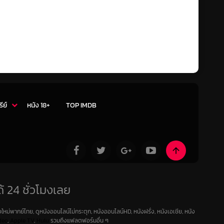
รีย์
หนัง 18+
TOP IMDB
้ 24 ชั่วโมงเลย
ใหม่พากย์ไทย, ดูหนังออนไลน์ไม่กระตุก, หนังออนไลน์HD, หนังฝรั่ง, หนังเอเชีย, หนัง
deo
,
Apple TV
,
Hulu
รวมถึงแฟลตฟอร์มอื่น ๆ