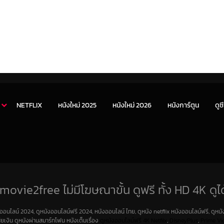
NETFLIX
หนังใหม่ 2025
หนังใหม่ 2026
หนังการ์ตูน
ดูซี
movie2free ไม่มีโฆษณาขั้น ดูฟรี ทั้ง HD 4K ดูได
งออนไลน์ 2024, ดูหนังออนไลน์ฟรี 2024, หนังออนไลน์ ไทย, ดูหนัง netflix หนังออนไลน์ฟรี, ดูหนัง
สียเงิน ดูหนังผ่านสมาร์ทโฟน หนังเต็มเรื่อง
ดูหนังออนไลน์ฟรี 4K
Netfilx
,
DisneyPlus
,
Prime Vi