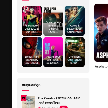
Once Upon a
Sakamoto
Time in a
Above &
Days (2026)
Cinema
Below (2026)
พากย์ไทย...
(2026)...
SoundTrack...
Spider-Man:
I Want Your
One Night
Brand New
Sex (2026)
Only (2026)
Day (2026)...
SoundTrack...
ซับไทย...
Asphalt 
คนดูเยอะที่สุด
The Creator (2023) เดอะ ครีเอ
#1
เตอร์ (พากย์ไทย)
HD