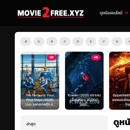
ดูหนังออนไลน์
#
A
B
C
D
E
F
G
HD
HD
HD
c Four:
Kraken (2025) คราเคน
Oppenheimer (2023)
War Machi
 (2025)
เลื้อยสยอง 20,000
ออพเพนไฮเมอร์ (พากย์
สงครามจักร
ิก 4...
โยชน์...
ไทย)
(พากย
ดูหน
ล่าสุด