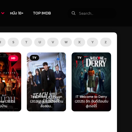
หนัง 18+
TOP IMDB
R
S
T
U
V
W
X
Y
Z
TV
HD
u a Lesson
IT Welcome to Derry
Mufas
่างนี้ต้องโดน
(2025) อิท: ยินดีต้อนรับ
Beyond Sasquatch
King (
งสอน...
สู่เดอร์รี่
(2026) พากย์ไทย 1X
เดอะ 