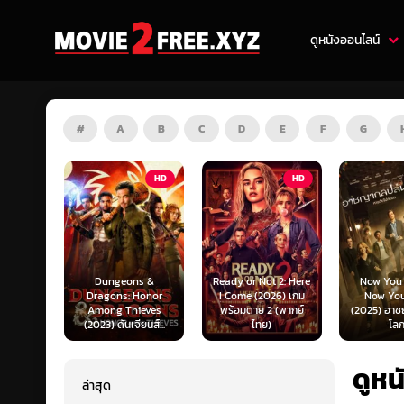
ดูหนังออนไลน์
#
A
B
C
D
E
F
G
HD
HD
HD
s &
Ready or Not 2: Here
Now You See Me:
Honor
I Come (2026) เกม
Now You Don’t
Tron: Are
ieves
พร้อมตาย 2 (พากย์
(2025) อาชญากลปล้น
ทรอน: แอร
ยนส์...
ไทย)
โลก...
ไทย)
ดูห
ล่าสุด