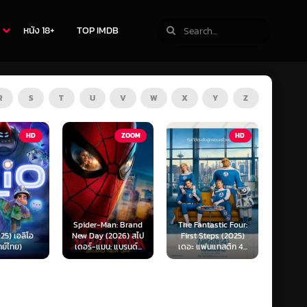
หนัง 18+
TOP IMDB
R
S
T
U
V
W
X
Y
Z
ZOOM
HD
HD
Man: Brand
The Fantastic Four:
Kraken (2025) คราเคน
Oppenh
(2026) สไป
First Steps (2025)
เลื้อยสยอง 20,000
ออพเพนไ
น: แบรนด์...
เดอะ แฟนแทสติก 4...
โยชน์...