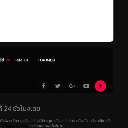
รีย์
หนัง 18+
TOP IMDB
้ 24 ชั่วโมงเลย
ใหม่พากย์ไทย, ดูหนังออนไลน์ไม่กระตุก, หนังออนไลน์HD, หนังฝรั่ง, หนังเอเชีย, หนัง
deo
,
Apple TV
,
Hulu
รวมถึงแฟลตฟอร์มอื่น ๆ