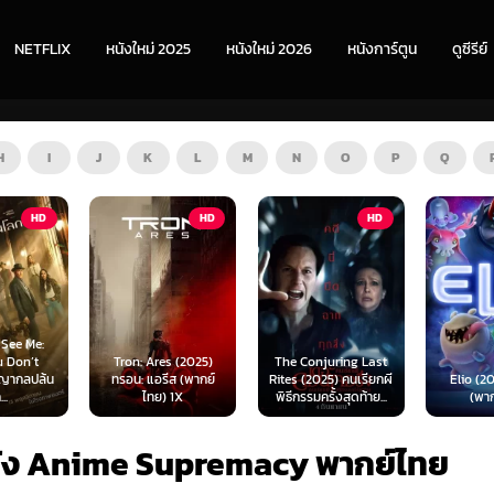
NETFLIX
หนังใหม่ 2025
หนังใหม่ 2026
หนังการ์ตูน
ดูซีรีย์
H
I
J
K
L
M
N
O
P
Q
HD
HD
HD
s (2025)
The Conjuring Last
Spider-
ีส (พากย์
Rites (2025) คนเรียกผี
Elio (2025) เอลิโอ
New Day 
 1X
พิธีกรรมครั้งสุดท้าย...
(พากย์ไทย)
เดอร์-แม
นัง Anime Supremacy พากย์ไทย