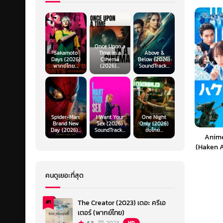
Once Upon a
Sakamoto
Time in a
Above &
Days (2026)
Cinema
Below (2026)
พากย์ไทย...
(2026)...
SoundTrack...
Spider-Man:
I Want Your
One Night
Brand New
Sex (2026)
Only (2026)
Day (2026)...
SoundTrack...
ซับไทย...
Anim
(Haken A
ชน คนเ
คนดูเยอะที่สุด
The Creator (2023) เดอะ ครีเอ
#1
เตอร์ (พากย์ไทย)
HD