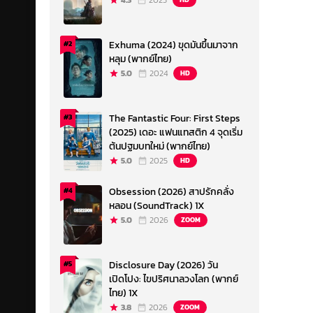
4.3
2023
Exhuma (2024) ขุดมันขึ้นมาจาก
#2
หลุม (พากย์ไทย)
5.0
2024
HD
The Fantastic Four: First Steps
#3
(2025) เดอะ แฟนแทสติก 4 จุดเริ่ม
ต้นปฐมบทใหม่ (พากย์ไทย)
5.0
2025
HD
Obsession (2026) สาปรักคลั่ง
#4
หลอน (SoundTrack) 1X
5.0
2026
ZOOM
Disclosure Day (2026) วัน
#5
เปิดโปง: ไขปริศนาลวงโลก (พากย์
ไทย) 1X
3.8
2026
ZOOM