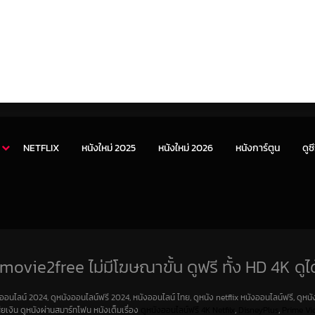
NETFLIX
หนังใหม่ 2025
หนังใหม่ 2026
หนังการ์ตูน
ดูซี
movie2free ไม่มีโฆษณาขั้น ดูฟรี ทั้ง HD 4K ดูได
งออนไลน์ 2024, ดูหนังออนไลน์ฟรี 2024, หนังออนไลน์ ไทย, ดูหนัง netflix หนังออนไลน์ฟรี, ดูหนัง
สียเงิน ดูหนังผ่านสมาร์ทโฟน หนังเต็มเรื่อง
ดูหนังออนไลน์ฟรี 4K
Netfilx
,
DisneyPlus
,
Prime Vi