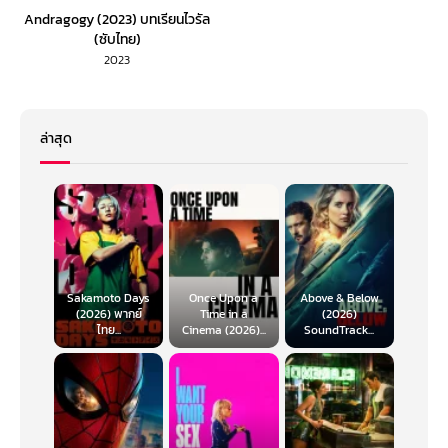
Andragogy (2023) บทเรียนไวรัล
(ซับไทย)
2023
ล่าสุด
Sakamoto Days
Once Upon a
Above & Below
(2026) พากย์
Time in a
(2026)
ไทย...
Cinema (2026)...
SoundTrack...