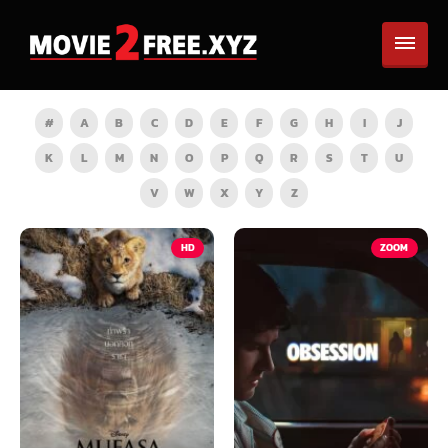
#
A
B
C
D
E
F
G
H
I
J
K
L
M
N
O
P
Q
R
S
T
U
V
W
X
Y
Z
HD
ZOOM