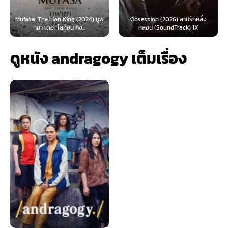
: The Lion King (2024) มูฟ
Obsession (2026) สาปรักคลั่ง
Survive 
าซา เดอะ ไลอ้อน คิง...
หลอน (SoundTrack) 1X
ดูหนัง andragogy เต็มเรื่อง