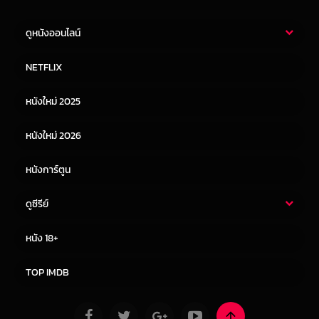
ดูหนังออนไลน์
หนังไทย
หนังฝรั่ง
NETFLIX
หนังเอเชีย
หนังเกาหลี
หนังใหม่ 2025
หนังจีน
หนังญี่ปุ่น
หนังใหม่ 2026
หนังการ์ตูน
ดูซีรีย์
ซีรี่ย์ไทย
ซีรีย์จีน
หนัง 18+
ซีรีย์ฝรั่ง
ซีรีย์เกาหลี
TOP IMDB