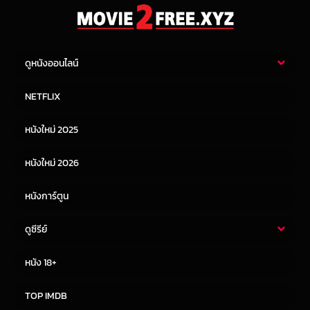
ดูหนังออนไลน์
หนังไทย
หนังฝรั่ง
NETFLIX
หนังเอเชีย
หนังเกาหลี
หนังใหม่ 2025
หนังจีน
หนังญี่ปุ่น
หนังใหม่ 2026
หนังการ์ตูน
ดูซีรีย์
ซีรี่ย์ไทย
ซีรีย์จีน
หนัง 18+
ซีรีย์ฝรั่ง
ซีรีย์เกาหลี
TOP IMDB