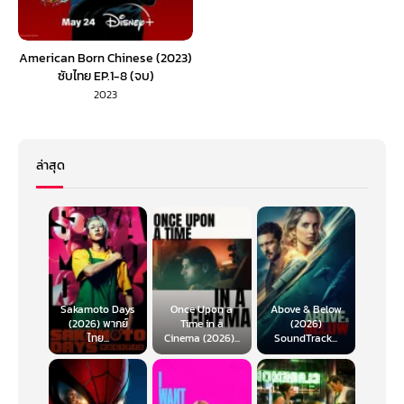
American Born Chinese (2023)
ซับไทย EP.1-8 (จบ)
2023
ล่าสุด
Sakamoto Days
Once Upon a
Above & Below
(2026) พากย์
Time in a
(2026)
ไทย...
Cinema (2026)...
SoundTrack...