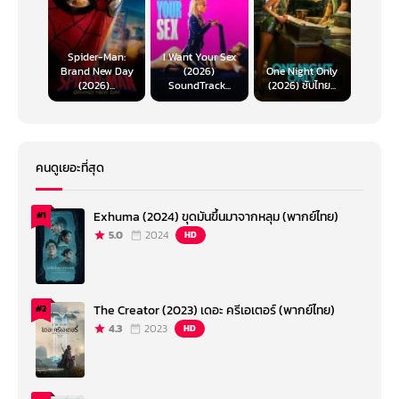
Spider-Man:
I Want Your Sex
Brand New Day
(2026)
One Night Only
(2026)...
SoundTrack...
(2026) ซับไทย...
คนดูเยอะที่สุด
Exhuma (2024) ขุดมันขึ้นมาจากหลุม (พากย์ไทย)
#1
5.0
2024
HD
The Creator (2023) เดอะ ครีเอเตอร์ (พากย์ไทย)
#2
4.3
2023
HD