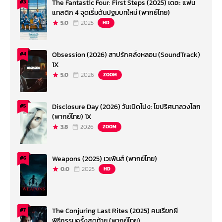
The Fantastic Four: First Steps (2025) เดอะ แฟน
#3
แทสติก 4 จุดเริ่มต้นปฐมบทใหม่ (พากย์ไทย)
5.0
2025
HD
Obsession (2026) สาปรักคลั่งหลอน (SoundTrack)
#4
1X
5.0
2026
ZOOM
Disclosure Day (2026) วันเปิดโปง: ไขปริศนาลวงโลก
#5
(พากย์ไทย) 1X
3.8
2026
ZOOM
Weapons (2025) เวเพินส์ (พากย์ไทย)
#6
0.0
2025
HD
The Conjuring Last Rites (2025) คนเรียกผี
#7
พิธีกรรมครั้งสุดท้าย (พากย์ไทย)