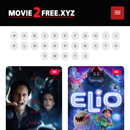
#
A
B
C
D
E
F
G
H
I
J
K
L
M
N
O
P
Q
R
S
T
U
V
W
X
Y
Z
HD
HD