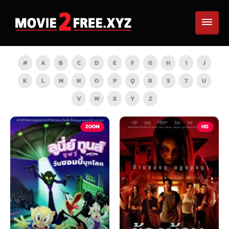
#
A
B
C
D
E
F
G
H
I
J
K
L
M
N
O
P
Q
R
S
T
U
V
W
X
Y
Z
TV
ZOOM
HD