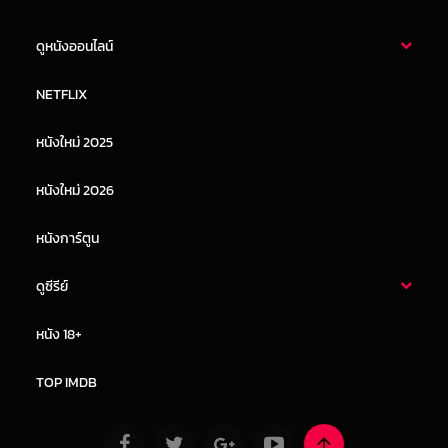
ดูหนังออนไลน์
หนังไทย
หนังฝรั่ง
NETFLIX
หนังเอเชีย
หนังเกาหลี
หนังใหม่ 2025
หนังจีน
หนังญี่ปุ่น
หนังใหม่ 2026
หนังการ์ตูน
ดูซีรีย์
ซีรี่ย์ไทย
ซีรีย์จีน
หนัง 18+
ซีรีย์ฝรั่ง
ซีรีย์เกาหลี
TOP IMDB