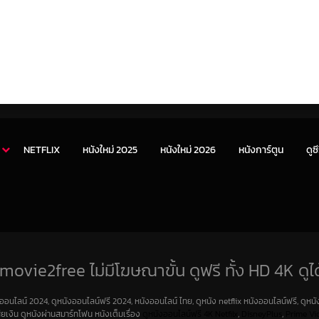
NETFLIX
หนังใหม่ 2025
หนังใหม่ 2026
หนังการ์ตูน
ดูซี
movie2free ไม่มีโฆษณาขั้น ดูฟรี ทั้ง HD 4K ดูได
งออนไลน์ 2024, ดูหนังออนไลน์ฟรี 2024, หนังออนไลน์ ไทย, ดูหนัง netflix หนังออนไลน์ฟรี, ดูหนัง
สียเงิน ดูหนังผ่านสมาร์ทโฟน หนังเต็มเรื่อง
ดูหนังออนไลน์ฟรี 4K
Netfilx
,
DisneyPlus
,
Prime Vi