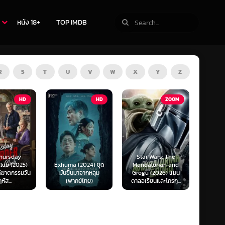
หนัง 18+
TOP IMDB
R
S
T
U
V
W
X
Y
Z
TV
HD
ZOOM
Star Wars: The
(2024) ขุด
Mandalorian and
The Last of Us
F1 The
นมาจากหลุม
Grogu (2026) แมน
Season 1-2 (2025)
F1 เดอะ
กย์ไทย)
ดาลอเรี่ยนและโกรกู...
เดอะ ลาสต์ ออฟ อัส