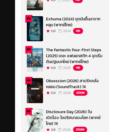
4.3
2023
Exhuma (2024) ขุดมันขึ้นมาจาก
#2
หลุม (พากย์ไทย)
5.0
2024
HD
The Fantastic Four: First Steps
#3
(2025) เดอะ แฟนแทสติก 4 จุดเริ่ม
ต้นปฐมบทใหม่ (พากย์ไทย)
5.0
2025
HD
Obsession (2026) สาปรักคลั่ง
#4
หลอน (SoundTrack) 1X
5.0
2026
ZOOM
Disclosure Day (2026) วัน
#5
เปิดโปง: ไขปริศนาลวงโลก (พากย์
ไทย) 1X
3.8
2026
ZOOM