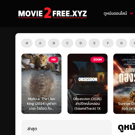
ดูหนังออนไลน์
#
A
B
C
D
E
F
G
HD
ZOOM
HD
e Lion
Obsession (2026)
Mortal K
 มูฟาซา
สาปรักคลั่งหลอน
Survive (2024) ต้อง
(2026) มอ
คิง...
(SoundTrack) 1X
รอด (พากย์ไทย)
แบท 2 (พ
ดูหน
ล่าสุด