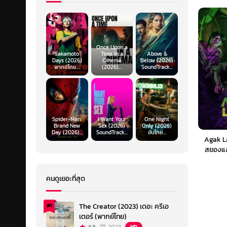
Once Upon a
Sakamoto
Time in a
Above &
Days (2026)
Cinema
Below (2026)
พากย์ไทย...
(2026)...
SoundTrack...
Spider-Man:
I Want Your
One Night
Brand New
Sex (2026)
Only (2026)
Day (2026)...
SoundTrack...
ซับไทย...
Agak L
สยองแส
คนดูเยอะที่สุด
The Creator (2023) เดอะ ครีเอ
#1
เตอร์ (พากย์ไทย)
HD