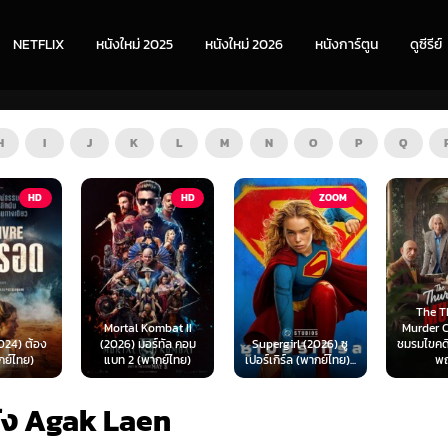
NETFLIX
หนังใหม่ 2025
หนังใหม่ 2026
หนังการ์ตูน
ดูซีรีย์
H
I
J
K
L
M
N
O
P
Q
HD
ZOOM
HD
The Thursday
ombat II
Murder Club (2025)
Exhuma 
ร์ทัล คอม
Supergirl (2026) ซู
ชมรมไขคดีฆาตกรรมวัน
มันขึ้
ากย์ไทย)
เปอร์เกิร์ล (พากย์ไทย)...
พฤหัส...
(พา
ัง Agak Laen