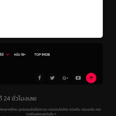
รีย์
หนัง 18+
TOP IMDB
้ 24 ชั่วโมงเลย
ใหม่พากย์ไทย, ดูหนังออนไลน์ไม่กระตุก, หนังออนไลน์HD, หนังฝรั่ง, หนังเอเชีย, หนัง
deo
,
Apple TV
,
Hulu
รวมถึงแฟลตฟอร์มอื่น ๆ