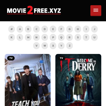
#
A
B
C
D
E
F
G
H
I
J
K
L
M
N
O
P
Q
R
S
T
U
V
W
X
Y
Z
TV
HD