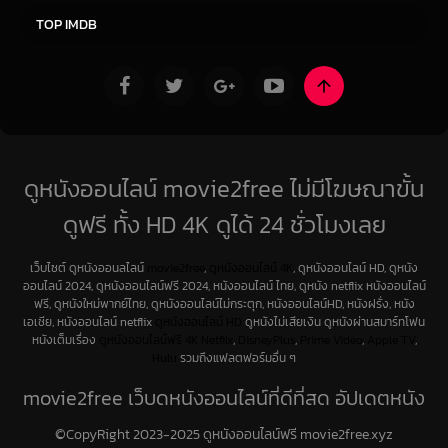
TOP IMDB
ดูหนังออนไลน์ movie2free ไม่มีโฆษณาขั้น
ดูฟรี ทั้ง HD 4K ดูได้ 24 ชั่วโมงเลย
เว็บไซต์ ดูหนังออนลไลน์
movie2free
,
ดูหนังออนไลน์ 4K
, ดูหนังออนไลน์ HD, ดูหนัง
ออนไลน์ 2024, ดูหนังออนไลน์ฟรี 2024, หนังออนไลน์ ไทย, ดูหนัง netflix หนังออนไลน์
ฟรี, ดูหนังใหม่พากย์ไทย, ดูหนังออนไลน์ไม่กระตุก, หนังออนไลน์HD, หนังฝรั่ง, หนัง
เอเชีย, หนังออนไลน์ netflix
ดูหนังออนไลน์ HD
ดูหนังไม่เสียเงิน ดูหนังผ่านสมาร์ทโฟน
หนังเต็มเรื่อง
ดูหนังออนไลน์ฟรี 4K
Netfilx
,
DisneyPlus
,
Prime Video
,
Apple TV
,
Hulu
รวมถึงแฟลตฟอร์มอื่น ๆ
movie2free เว็บดูหนังออนไลน์ที่ดีที่สุด อัปเดตหนัง
ใหม่ทุกวัน
©CopyRight 2023-2025 ดูหนังออนไลน์ฟรี movie2free.xyz