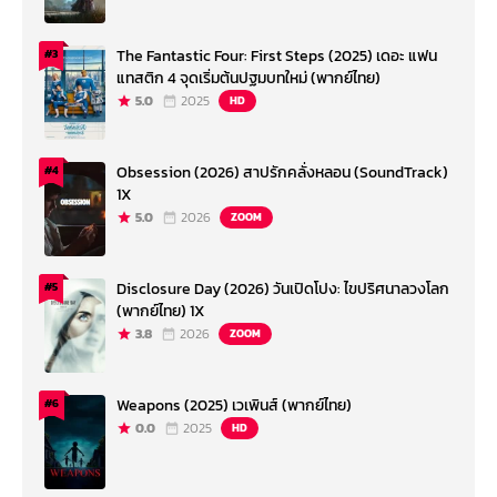
The Fantastic Four: First Steps (2025) เดอะ แฟน
#3
แทสติก 4 จุดเริ่มต้นปฐมบทใหม่ (พากย์ไทย)
5.0
2025
HD
Obsession (2026) สาปรักคลั่งหลอน (SoundTrack)
#4
1X
5.0
2026
ZOOM
Disclosure Day (2026) วันเปิดโปง: ไขปริศนาลวงโลก
#5
(พากย์ไทย) 1X
3.8
2026
ZOOM
Weapons (2025) เวเพินส์ (พากย์ไทย)
#6
0.0
2025
HD