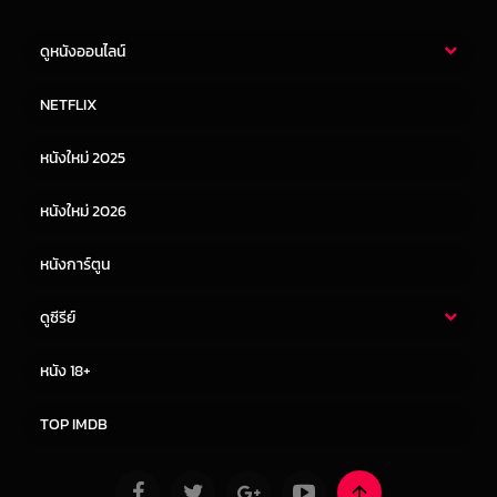
ดูหนังออนไลน์
หนังไทย
หนังฝรั่ง
NETFLIX
หนังเอเชีย
หนังเกาหลี
หนังใหม่ 2025
หนังจีน
หนังญี่ปุ่น
หนังใหม่ 2026
หนังการ์ตูน
ดูซีรีย์
ซีรี่ย์ไทย
ซีรีย์จีน
หนัง 18+
ซีรีย์ฝรั่ง
ซีรีย์เกาหลี
TOP IMDB