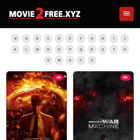
#
A
B
C
D
E
F
G
H
I
J
K
L
M
N
O
P
Q
R
S
T
U
V
W
X
Y
Z
HD
HD