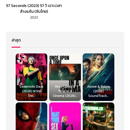
57 Seconds (2023) 57 วิ เจาะเวลา
ล้างแค้น (ซับไทย)
2023
ล่าสุด
Sakamoto Days
Once Upon a
Above & Below
(2026) พากย์
Time in a
(2026)
ไทย...
Cinema (2026)...
SoundTrack...