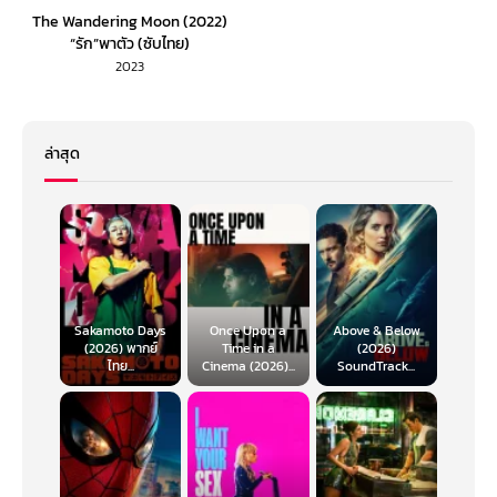
The Wandering Moon (2022)
“รัก”พาตัว (ซับไทย)
2023
ล่าสุด
Sakamoto Days
Once Upon a
Above & Below
(2026) พากย์
Time in a
(2026)
ไทย...
Cinema (2026)...
SoundTrack...