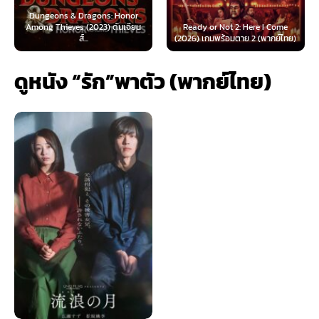
 & Dragons: Honor
ves (2023) ดันเจียน
Ready or Not 2: Here I Come
Now You See Me
ส์...
(2026) เกมพร้อมตาย 2 (พากย์ไทย)
(2025) อาชญ
ดูหนัง “รัก”พาตัว (พากย์ไทย)