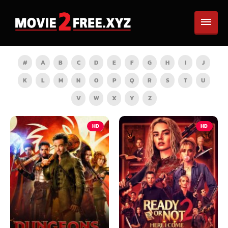
#
A
B
C
D
E
F
G
H
I
J
K
L
M
N
O
P
Q
R
S
T
U
V
W
X
Y
Z
HD
HD