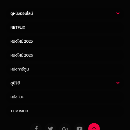
ดูหนังออนไลน์
หนังไทย
หนังฝรั่ง
NETFLIX
หนังเอเชีย
หนังเกาหลี
หนังใหม่ 2025
หนังจีน
หนังญี่ปุ่น
หนังใหม่ 2026
หนังการ์ตูน
ดูซีรีย์
ซีรี่ย์ไทย
ซีรีย์จีน
หนัง 18+
ซีรีย์ฝรั่ง
ซีรีย์เกาหลี
TOP IMDB