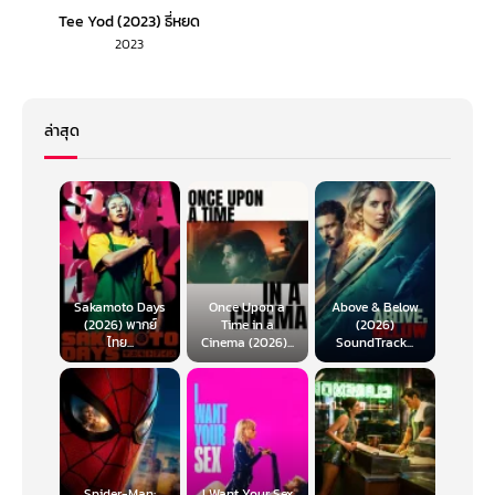
Tee Yod (2023) ธี่หยด
2023
ล่าสุด
Sakamoto Days
Once Upon a
Above & Below
(2026) พากย์
Time in a
(2026)
ไทย...
Cinema (2026)...
SoundTrack...
Spider-Man:
I Want Your Sex