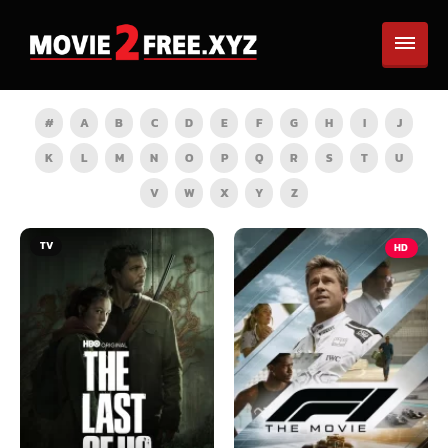
#
A
B
C
D
E
F
G
H
I
J
K
L
M
N
O
P
Q
R
S
T
U
V
W
X
Y
Z
HD