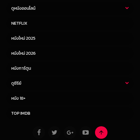
ดูหนังออนไลน์
หนังไทย
หนังฝรั่ง
NETFLIX
หนังเอเชีย
หนังเกาหลี
หนังใหม่ 2025
หนังจีน
หนังญี่ปุ่น
หนังใหม่ 2026
หนังการ์ตูน
ดูซีรีย์
ซีรี่ย์ไทย
ซีรีย์จีน
หนัง 18+
ซีรีย์ฝรั่ง
ซีรีย์เกาหลี
TOP IMDB