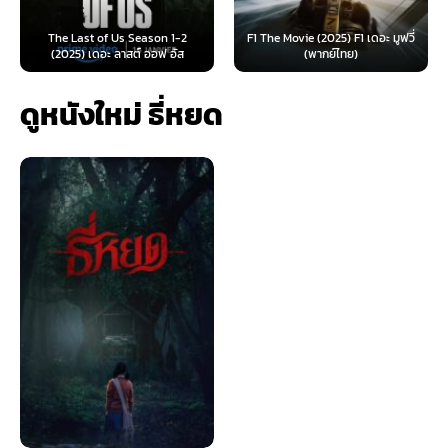
s Season 1-2
F1 The Movie (2025) F1 เดอะ มูฟวี่
Furiosa: A Mad Max 
าสต์ ออฟ อัส
(พากย์ไทย)
ฟูริโอซ่า: มหากาพ
ดูหนังใหม่ ธี่หยด