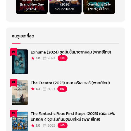
Brand New Day
(2026)
One Night Only
(2026)...
SoundTrack...
(2026) ซับไทย...
คนดูเยอะที่สุด
Exhuma (2024) ขุดมันขึ้นมาจากหลุม (พากย์ไทย)
#1
5.0
2024
HD
The Creator (2023) เดอะ ครีเอเตอร์ (พากย์ไทย)
#2
4.3
2023
HD
The Fantastic Four: First Steps (2025) เดอะ แฟน
#3
แทสติก 4 จุดเริ่มต้นปฐมบทใหม่ (พากย์ไทย)
5.0
2025
HD