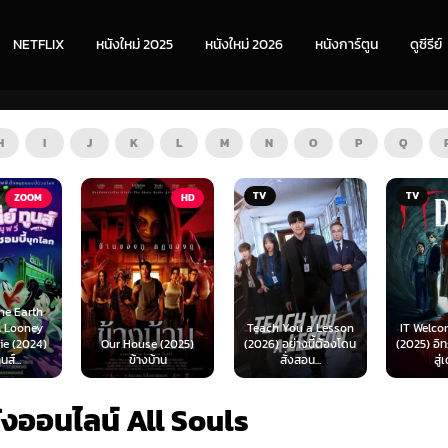
NETFLIX
หนังใหม่ 2025
หนังใหม่ 2026
หนังการ์ตูน
ดูซีรีย์
H
I
J
K
L
M
N
O
P
Q
TV
TV
HD
Teach You a Lesson
IT Welcome to De
)
Our House (2025)
(2026) อย่างนี้ต้องโดน
(2025) อิท: ยินดีต้อ
ข้างบ้าน
สั่งสอน...
สู่เดอร์รี่
ังออนไลน์ All Souls