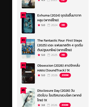
4.3
2023
Exhuma (2024) ขุดมันขึ้นมาจาก
#2
หลุม (พากย์ไทย)
5.0
2024
HD
The Fantastic Four: First Steps
#3
(2025) เดอะ แฟนแทสติก 4 จุดเริ่ม
ต้นปฐมบทใหม่ (พากย์ไทย)
5.0
2025
HD
Obsession (2026) สาปรักคลั่ง
#4
หลอน (SoundTrack) 1X
5.0
2026
ZOOM
Disclosure Day (2026) วัน
#5
เปิดโปง: ไขปริศนาลวงโลก (พากย์
ไทย) 1X
3.8
2026
ZOOM