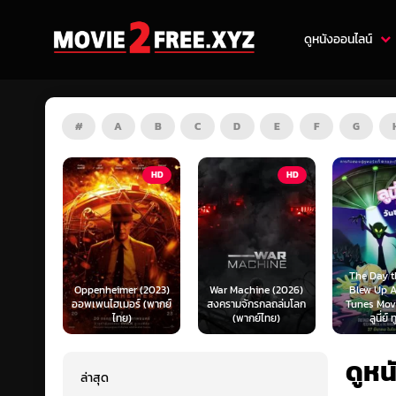
ดูหนังออนไลน์
#
A
B
C
D
E
F
G
HD
HD
ZOOM
The Day the Earth
Oppenheimer (2023)
War Machine (2026)
Blew Up A Looney
ออพเพนไฮเมอร์ (พากย์
สงครามจักรกลถล่มโลก
Tunes Movie (2024
ไทย)
(พากย์ไทย)
ลูนี่ย์ ทูนส์...
ดูหน
ล่าสุด