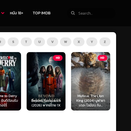
หนัง 18+
TOP IMDB
R
S
T
U
V
W
X
Y
Z
HD
HD
Z
rry
Mufasa: The Lion
Obsession (20
นรับ
Beyond Sasquatch
King (2024) มูฟาซา
สาปรักคลั่งหล
(2026) พากย์ไทย 1X
เดอะ ไลอ้อน คิง...
(SoundTrack)