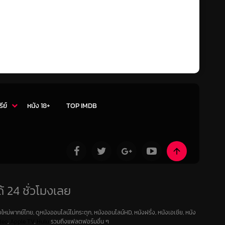
รีย์
หนัง 18+
TOP IMDB
้ 24 ชั่วโมงเลย
ใหม่พากย์ไทย, ดูหนังออนไลน์ไม่กระตุก, หนังออนไลน์HD, หนังฝรั่ง, หนังเอเชีย, หนัง
deo
,
Apple TV
,
Hulu
รวมถึงแฟลตฟอร์มอื่น ๆ