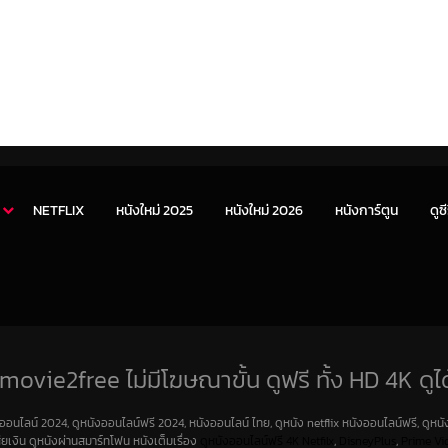
NETFLIX
หนังใหม่ 2025
หนังใหม่ 2026
หนังการ์ตูน
ดูซี
movie2free ไม่มีโฆษณาขั้น ดูฟรี ทั้ง HD 4K ดูได
งออนไลน์ 2024, ดูหนังออนไลน์ฟรี 2024, หนังออนไลน์ ไทย, ดูหนัง netflix หนังออนไลน์ฟรี, ดูหนัง
สียเงิน ดูหนังผ่านสมาร์ทโฟน หนังเต็มเรื่อง
ดูหนังออนไลน์ฟรี 4K
Netfilx
,
DisneyPlus
,
Prime Vi