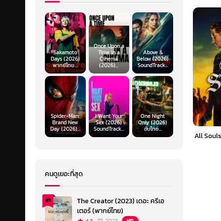
Once Upon a
Sakamoto
Time in a
Above &
Days (2026)
Cinema
Below (2026)
พากย์ไทย...
(2026)...
SoundTrack...
Spider-Man:
I Want Your
One Night
Brand New
Sex (2026)
Only (2026)
Day (2026)...
SoundTrack...
ซับไทย...
All Soul
คนดูเยอะที่สุด
The Creator (2023) เดอะ ครีเอ
#1
เตอร์ (พากย์ไทย)
HD