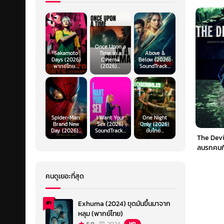
Once Upon a
Sakamoto
Time in a
Above &
Days (2026)
Cinema
Below (2026)
พากย์ไทย...
(2026)...
SoundTrack...
Spider-Man:
I Want Your
One Night
Brand New
Sex (2026)
Only (2026)
Day (2026)...
SoundTrack...
ซับไทย...
The Devil
ลนรกคนกิ
คนดูเยอะที่สุด
Exhuma (2024) ขุดมันขึ้นมาจาก
#1
หลุม (พากย์ไทย)
HD