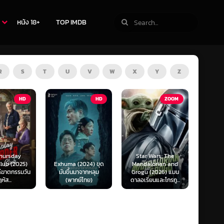
หนัง 18+
TOP IMDB
R
S
T
U
V
W
X
Y
Z
TV
HD
ZOOM
Star Wars: The
(2024) ขุด
Mandalorian and
The Last of Us
F1 The
นมาจากหลุม
Grogu (2026) แมน
Season 1-2 (2025)
F1 เดอะ
กย์ไทย)
ดาลอเรี่ยนและโกรกู...
เดอะ ลาสต์ ออฟ อัส