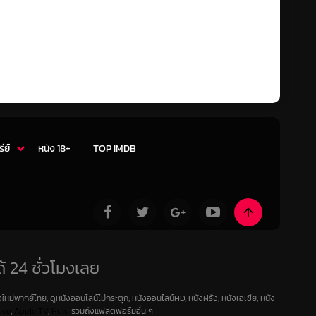
รีย์
หนัง 18+
TOP IMDB
้ 24 ชั่วโมงเลย
ใหม่พากย์ไทย, ดูหนังออนไลน์ไม่กระตุก, หนังออนไลน์HD, หนังฝรั่ง, หนังเอเชีย, หนัง
deo
,
Apple TV
,
Hulu
รวมถึงแฟลตฟอร์มอื่น ๆ