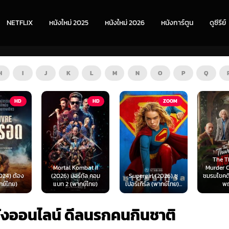
NETFLIX
หนังใหม่ 2025
หนังใหม่ 2026
หนังการ์ตูน
ดูซีรีย์
H
I
J
K
L
M
N
O
P
Q
HD
ZOOM
HD
The Thursday
ombat II
Murder Club (2025)
Exhuma 
ร์ทัล คอม
Supergirl (2026) ซู
ชมรมไขคดีฆาตกรรมวัน
มันขึ้
ากย์ไทย)
เปอร์เกิร์ล (พากย์ไทย)...
พฤหัส...
(พา
ังออนไลน์ ดีลนรกคนกินชาติ