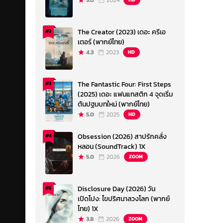
5.0
2024
The Creator (2023) เดอะ ครีเอ
#2
เตอร์ (พากย์ไทย)
4.3
2023
HD
The Fantastic Four: First Steps
#3
(2025) เดอะ แฟนแทสติก 4 จุดเริ่ม
ต้นปฐมบทใหม่ (พากย์ไทย)
5.0
2025
HD
Obsession (2026) สาปรักคลั่ง
#4
หลอน (SoundTrack) 1X
5.0
2026
ZOOM
Disclosure Day (2026) วัน
#5
เปิดโปง: ไขปริศนาลวงโลก (พากย์
ไทย) 1X
3.8
2026
ZOOM