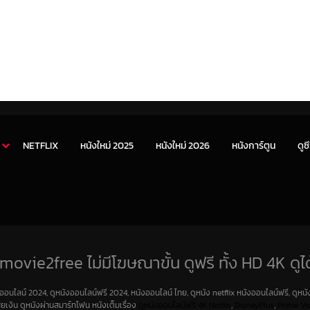
NETFLIX
หนังใหม่ 2025
หนังใหม่ 2026
หนังการ์ตูน
ดูซี
movie2free ไม่มีโฆษณาขั้น ดูฟรี ทั้ง HD 4K ดูได
งออนไลน์ 2024, ดูหนังออนไลน์ฟรี 2024, หนังออนไลน์ ไทย, ดูหนัง netflix หนังออนไลน์ฟรี, ดูหนัง
สียเงิน ดูหนังผ่านสมาร์ทโฟน หนังเต็มเรื่อง
ดูหนังออนไลน์ฟรี 4K
Netfilx
,
DisneyPlus
,
Prime Vi