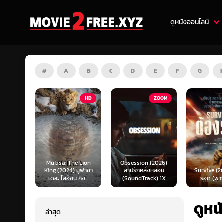
ดูหนังออนไลน์
#
A
B
C
D
E
F
G
HD
ZOOM
HD
e Lion
Obsession (2026)
Mortal K
 มูฟาซา
สาปรักคลั่งหลอน
Survive (2024) ต้อง
(2026) มอ
คิง...
(SoundTrack) 1X
รอด (พากย์ไทย)
แบท 2 (พ
ดูหน
ล่าสุด