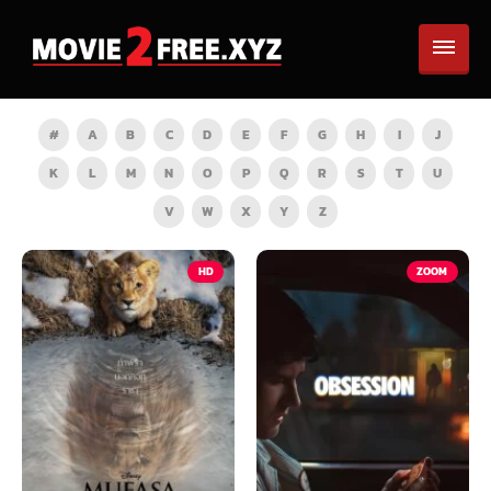
#
A
B
C
D
E
F
G
H
I
J
K
L
M
N
O
P
Q
R
S
T
U
V
W
X
Y
Z
HD
ZOOM