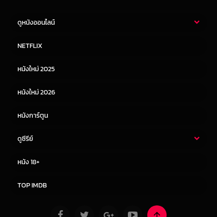
ดูหนังออนไลน์
หนังไทย
หนังฝรั่ง
NETFLIX
หนังเอเชีย
หนังเกาหลี
หนังใหม่ 2025
หนังจีน
หนังญี่ปุ่น
หนังใหม่ 2026
หนังการ์ตูน
ดูซีรีย์
ซีรี่ย์ไทย
ซีรีย์จีน
หนัง 18+
ซีรีย์ฝรั่ง
ซีรีย์เกาหลี
TOP IMDB