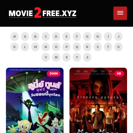
#
A
B
C
D
E
F
G
H
I
J
K
L
M
N
O
P
Q
R
S
T
U
V
W
X
Y
Z
TV
ZOOM
HD