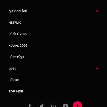
ดูหนังออนไลน์
หนังไทย
หนังฝรั่ง
NETFLIX
หนังเอเชีย
หนังเกาหลี
หนังใหม่ 2025
หนังจีน
หนังญี่ปุ่น
หนังใหม่ 2026
หนังการ์ตูน
ดูซีรีย์
ซีรี่ย์ไทย
ซีรีย์จีน
หนัง 18+
ซีรีย์ฝรั่ง
ซีรีย์เกาหลี
TOP IMDB