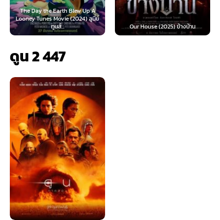
rth Blew Up A
e (2024) ลูนี่ย์
Teach You a Lesson (
...
Our House (2025) ข้างบ้าน
นี้ต้องโดนสั่งส
ดูน 2 447