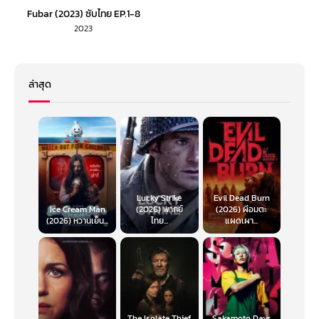
Fubar (2023) ซับไทย EP.1-8
2023
ล่าสุด
Lucky Strike
Evil Dead Burn
Ice Cream Man
(2026) พากย์
(2026) ผีอมตะ
(2026) หวานเย็น...
ไทย...
แผดเผา...
The Isolate Thief
Sakamoto Days