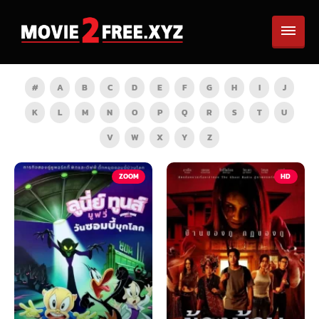
#
A
B
C
D
E
F
G
H
I
J
K
L
M
N
O
P
Q
R
S
T
U
V
W
X
Y
Z
TV
ZOOM
HD