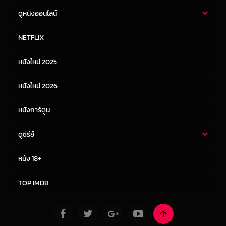
ดูหนังออนไลน์
หนังไทย
หนังฝรั่ง
NETFLIX
หนังเอเชีย
หนังเกาหลี
หนังใหม่ 2025
หนังจีน
หนังญี่ปุ่น
หนังใหม่ 2026
หนังการ์ตูน
ดูซีรีย์
ซีรี่ย์ไทย
ซีรีย์จีน
หนัง 18+
ซีรีย์ฝรั่ง
ซีรีย์เกาหลี
TOP IMDB