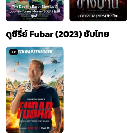
he Earth Blew Up A
 Movie (2024) ลูนี่ย์
Teach You a Les
ทูนส์...
Our House (2025) ข้างบ้าน
นี้ต้องโด
ดูซีรี่ย์ Fubar (2023) ซับไทย
TV