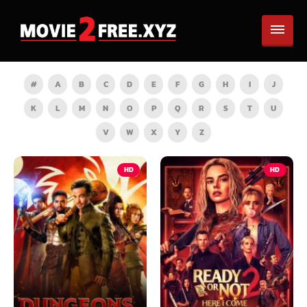
#
A
B
C
D
E
F
G
H
I
J
K
L
M
N
O
P
Q
R
S
T
U
V
W
X
Y
Z
HD
HD