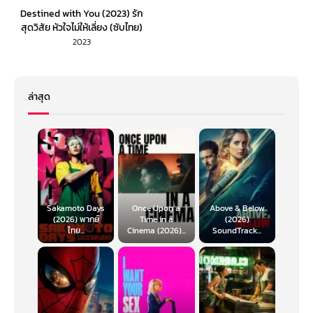
Destined with You (2023) รัก
สุดวิสัย หัวใจไม่ให้เลี่ยง (ซับไทย)
2023
ล่าสุด
Sakamoto Days
Once Upon a
Above & Below
(2026) พากย์
Time in a
(2026)
ไทย...
Cinema (2026)...
SoundTrack...