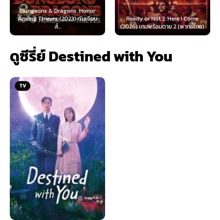
agons: Honor
2023) ดันเจียน
Ready or Not 2: Here I Come
Now You See Me: No
.
(2026) เกมพร้อมตาย 2 (พากย์ไทย)
(2025) อาชญากลปล
ดูซีรี่ย์ Destined with You
TV