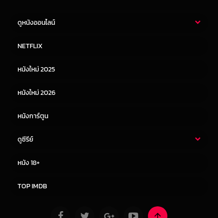
ดูหนังออนไลน์
หนังไทย
หนังฝรั่ง
NETFLIX
หนังเอเชีย
หนังเกาหลี
หนังใหม่ 2025
หนังจีน
หนังญี่ปุ่น
หนังใหม่ 2026
หนังการ์ตูน
ดูซีรีย์
ซีรี่ย์ไทย
ซีรีย์จีน
หนัง 18+
ซีรีย์ฝรั่ง
ซีรีย์เกาหลี
TOP IMDB