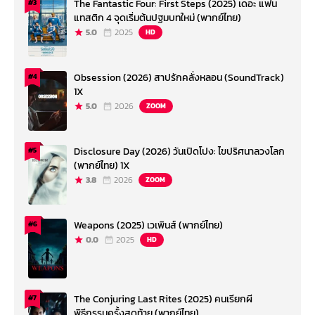
The Fantastic Four: First Steps (2025) เดอะ แฟน
#3
แทสติก 4 จุดเริ่มต้นปฐมบทใหม่ (พากย์ไทย)
5.0
2025
HD
Obsession (2026) สาปรักคลั่งหลอน (SoundTrack)
#4
1X
5.0
2026
ZOOM
Disclosure Day (2026) วันเปิดโปง: ไขปริศนาลวงโลก
#5
(พากย์ไทย) 1X
3.8
2026
ZOOM
Weapons (2025) เวเพินส์ (พากย์ไทย)
#6
0.0
2025
HD
The Conjuring Last Rites (2025) คนเรียกผี
#7
พิธีกรรมครั้งสุดท้าย (พากย์ไทย)