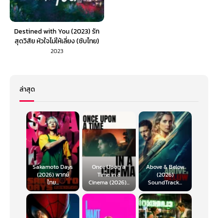
Destined with You (2023) รัก
สุดวิสัย หัวใจไม่ให้เลี่ยง (ซับไทย)
2023
ล่าสุด
Sakamoto Days
Once Upon a
Above & Below
(2026) พากย์
Time in a
(2026)
ไทย...
Cinema (2026)...
SoundTrack...