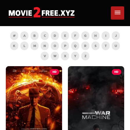
#
A
B
C
D
E
F
G
H
I
J
K
L
M
N
O
P
Q
R
S
T
U
V
W
X
Y
Z
HD
HD