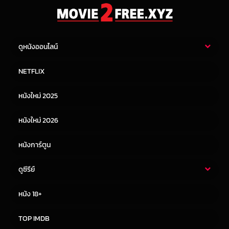
ดูหนังออนไลน์
หนังไทย
หนังฝรั่ง
NETFLIX
หนังเอเชีย
หนังเกาหลี
หนังใหม่ 2025
หนังจีน
หนังญี่ปุ่น
หนังใหม่ 2026
หนังการ์ตูน
ดูซีรีย์
ซีรี่ย์ไทย
ซีรีย์จีน
หนัง 18+
ซีรีย์ฝรั่ง
ซีรีย์เกาหลี
TOP IMDB