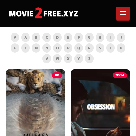
#
A
B
C
D
E
F
G
H
I
J
K
L
M
N
O
P
Q
R
S
T
U
V
W
X
Y
Z
HD
ZOOM