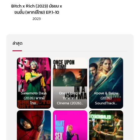
Bitch x Rich (2023) มัธยม x
ชนชั้น (พากย์ไทย) EP.1-10
2023
ล่าสุด
Sakamoto Days
Once Upon a
Above & Below
(2026) พากย์
Time in a
(2026)
ไทย...
Cinema (2026)...
SoundTrack...