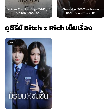
 Lion King (2024) มูฟ
Obsession (2026) สาปรักคลั่ง
Survive (2024)
อะ ไลอ้อน คิง...
หลอน (SoundTrack) 1X
ไ
ดูซีรี่ย์ Bitch x Rich เต็มเรื่อง
TV