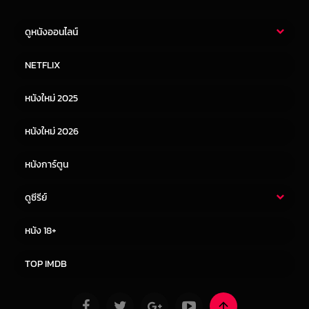
ดูหนังออนไลน์
หนังไทย
หนังฝรั่ง
NETFLIX
หนังเอเชีย
หนังเกาหลี
หนังใหม่ 2025
หนังจีน
หนังญี่ปุ่น
หนังใหม่ 2026
หนังการ์ตูน
ดูซีรีย์
ซีรี่ย์ไทย
ซีรีย์จีน
หนัง 18+
ซีรีย์ฝรั่ง
ซีรีย์เกาหลี
TOP IMDB